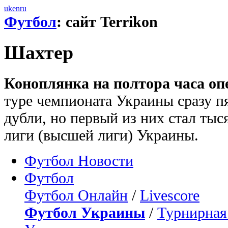
uk
en
ru
Футбол
: сайт Terrikon
Шахтер
Коноплянка на полтора часа оп
туре чемпионата Украины сразу 
дубли, но первый из них стал ты
лиги (высшей лиги) Украины.
Футбол Новости
Футбол
Футбол Онлайн
/
Livescore
Футбол Украины
/
Турнирная