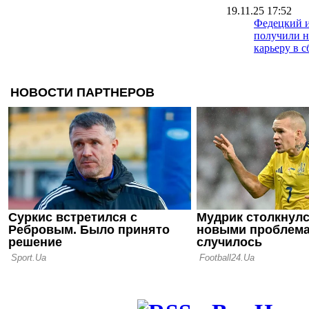
19.11.25 17:52
Федецкий и
получили н
карьеру в 
12.08.25 09:57
Евгений Сел
бокс
08.07.25 10:10
Возвращени
триумфа до
18.06.25 09:48
Селезнев: 
скандал ме
неизвестны