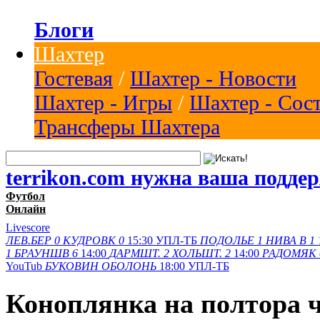
Блоги
Шахтер
Гостевая
/
Шахтер - Новости
Шахтер - Игры
/
Шахтер - Сос
Трансферы Шахтера
terrikon.com нужна ваша подде
Футбол
Онлайн
Livescore
ЛЕВ.БЕР
0
КУДРОВК
0
15:30
УПЛ-ТБ
ПОДОЛЬЕ
1
НИВА В
1
1
БРАУНШВ
6
14:00
ДАРМШТ.
2
ХОЛЬШТ.
2
14:00
РАДОМЯК
YouTub
БУКОВИН
ОБОЛОНЬ
18:00
УПЛ-ТБ
Коноплянка на полтора ч