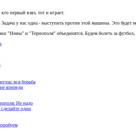
 кто первый взял, тот и играет.
. Задача у нас одна - выступить против этой машины. Это будет
и "Нивы" и "Тернополя" объединятся. Будем болеть за футбол, 
ы
ш
егеш: вся борьба
ие впереди
нополя: Не надо
, сделайте один
опробуем
 Шахтером
йм