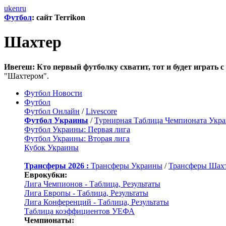
uk
en
ru
Футбол
: сайт Terrikon
Шахтер
Ивегеш: Кто первый футболку схватит, тот и будет играть 
"Шахтером".
Футбол Новости
Футбол
Футбол Онлайн
/
Livescore
Футбол Украины
/
Турнирная Таблица Чемпионата Укр
Футбол Украины: Первая лига
Футбол Украины: Вторая лига
Кубок Украины
Трансферы 2026 :
Трансферы Украины
/
Трансферы Шах
Еврокубки:
Лига Чемпионов - Таблица, Результаты
Лига Европы - Таблица, Результаты
Лига Конференций - Таблица, Результаты
Таблица коэффициентов УЕФА
Чемпионаты: