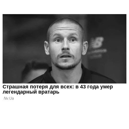
сле 0:5 голову не
еще есть ответная
тером
егеш: С
ожно сыграть и
а подряд