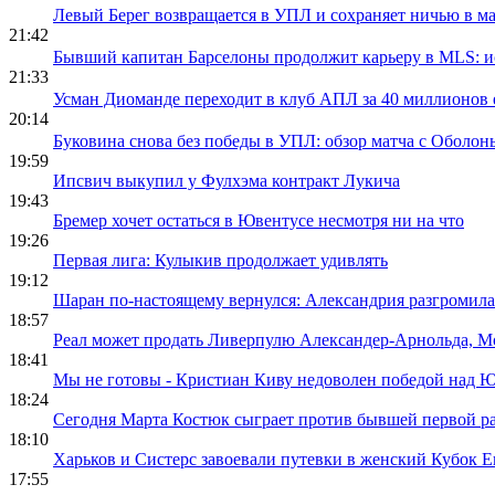
Левый Берег возвращается в УПЛ и сохраняет ничью в ма
21:42
Бывший капитан Барселоны продолжит карьеру в MLS: и
21:33
Усман Диоманде переходит в клуб АПЛ за 40 миллионов 
20:14
Буковина снова без победы в УПЛ: обзор матча с Оболон
19:59
Ипсвич выкупил у Фулхэма контракт Лукича
19:43
Бремер хочет остаться в Ювентусе несмотря ни на что
19:26
Первая лига: Кулыкив продолжает удивлять
19:12
Шаран по-настоящему вернулся: Александрия разгромил
18:57
Реал может продать Ливерпулю Александер-Арнольда, 
18:41
Мы не готовы - Кристиан Киву недоволен победой над 
18:24
Сегодня Марта Костюк сыграет против бывшей первой р
18:10
Харьков и Систерс завоевали путевки в женский Кубок 
17:55