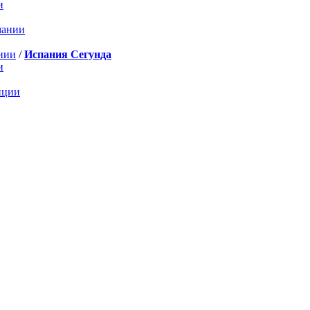
и
мании
нии
/
Испания Сегунда
и
нции