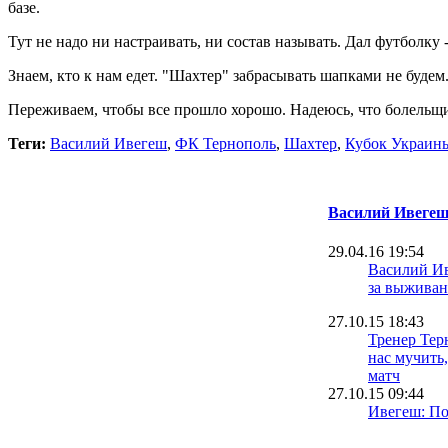
базе.
Тут не надо ни настраивать, ни состав называть. Дал футболку -
Знаем, кто к нам едет. "Шахтер" забрасывать шапками не будем
Переживаем, чтобы все прошло хорошо. Надеюсь, что болельщик
Теги:
Василий Ивегеш
,
ФК Тернополь
,
Шахтер
,
Кубок Украин
Василий Ивеге
29.04.16 19:54
Василий Ив
за выживан
27.10.15 18:43
Тренер Тер
нас мучить
матч
27.10.15 09:44
Ивегеш: П
выстоять с
первый та