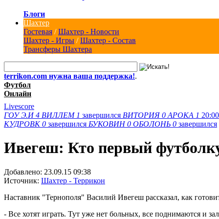
Блоги
Шахтер
Гостевая
/
Шахтер - Новости
Шахтер - Игры
/
Шахтер - Состав
Трансферы Шахтера
terrikon.com нужна ваша поддержка!
.
Футбол
Онлайн
Livescore
ГОУ Э.И
4
ВИЛЛЕМ
1
завершился
ВИТОРИЯ
0
АРОКА
1
20:00
КУДРОВК
0
завершился
БУКОВИН
0
ОБОЛОНЬ
0
завершился
Ивегеш: Кто первый футболку 
Добавлено:
23.09.15 09:38
Источник:
Шахтер - Террикон
Наставник "Тернополя" Василий Ивегеш рассказал, как готови
- Все хотят играть. Тут уже нет больных, все поднимаются и за