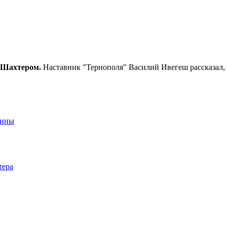
с Шахтером.
Наставник "Тернополя" Василий Ивегеш рассказал, 
аины
тера