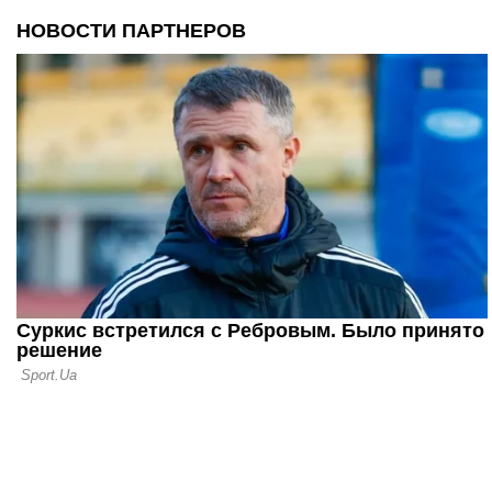
24.09.15 16:08
Ивегеш: По
опускаем - 
игра с Шах
24.09.15 08:18
Василий Ив
Шахтером м
четыре раз