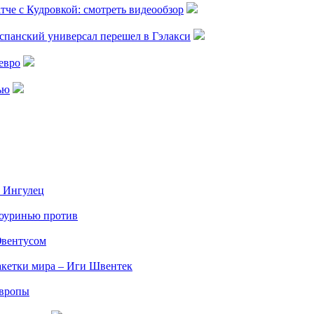
тче с Кудровкой: смотреть видеообзор
спанский универсал перешел в Гэлакси
евро
ью
а Ингулец
Моуринью против
Ювентусом
акетки мира – Иги Швентек
Европы