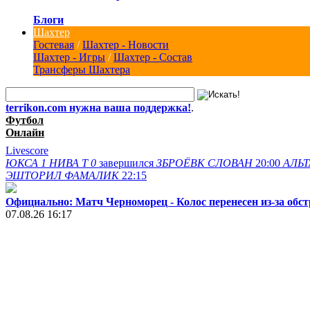
Блоги
Шахтер
Гостевая
/
Шахтер - Новости
Шахтер - Игры
/
Шахтер - Состав
Трансферы Шахтера
terrikon.com нужна ваша поддержка!
.
Футбол
Онлайн
Livescore
ЮКСА
1
НИВА Т
0
завершился
ЗБРОЁВК
СЛОВАН
20:00
АЛЬТ
ЭШТОРИЛ
ФАМАЛИК
22:15
Официально: Матч Черноморец - Колос перенесен из-за обст
07.08.26 16:17