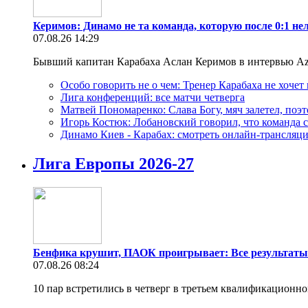
Керимов: Динамо не та команда, которую после 0:1 не
07.08.26 14:29
Бывший капитан Карабаха Аслан Керимов в интервью Az
Особо говорить не о чем: Тренер Карабаха не хоче
Лига конференций: все матчи четверга
Матвей Пономаренко: Слава Богу, мяч залетел, поэ
Игорь Костюк: Лобановский говорил, что команда с
Динамо Киев - Карабах: смотреть онлайн-трансля
Лига Европы 2026-27
Бенфика крушит, ПАОК проигрывает: Все результаты
07.08.26 08:24
10 пар встретились в четверг в третьем квалификационн