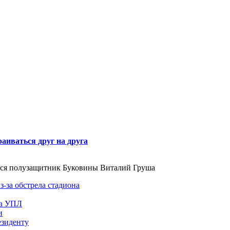
раиваться друг на друга
лся полузащитник Буковины Виталий Груша
-за обстрела стадиона
ра УПЛ
и
езиденту