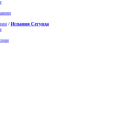
и
мании
нии
/
Испания Сегунда
и
нции