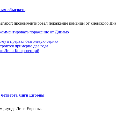
льзя обыграть
erisport прокомментировал поражение команды от киевского Ди
т комментировать поражение от Динамо
тому я прервал безголевую серию
троится примерно два года
цию Лиги Конференций
 четверга Лиги Европы
ом раунде Лиги Европы.