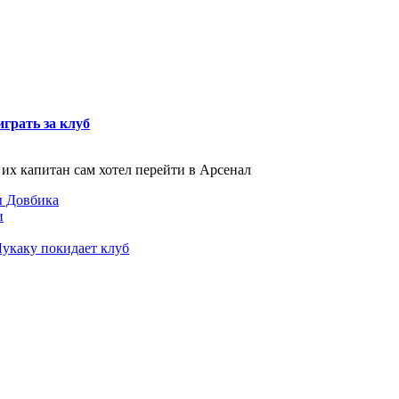
грать за клуб
их капитан сам хотел перейти в Арсенал
ы Довбика
и
Лукаку покидает клуб