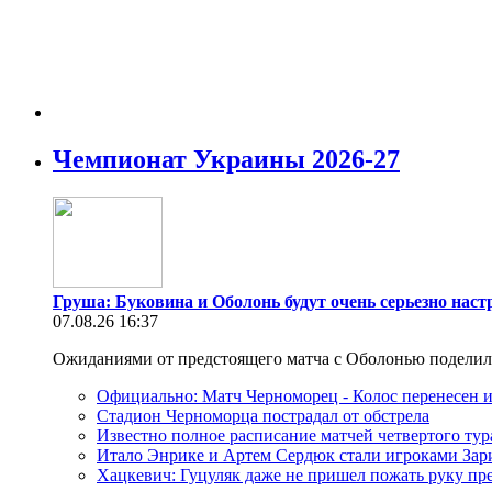
Чемпионат Украины 2026-27
Груша: Буковина и Оболонь будут очень серьезно наст
07.08.26 16:37
Ожиданиями от предстоящего матча с Оболонью подели
Официально: Матч Черноморец - Колос перенесен из
Стадион Черноморца пострадал от обстрела
Известно полное расписание матчей четвертого ту
Итало Энрике и Артем Сердюк стали игроками Зар
Хацкевич: Гуцуляк даже не пришел пожать руку пр