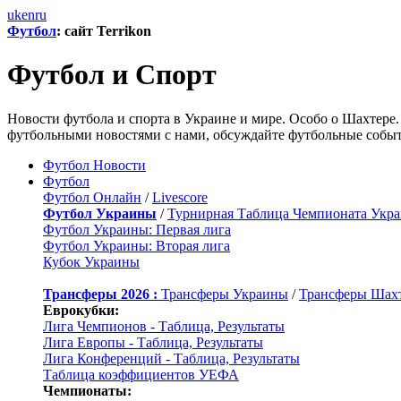
uk
en
ru
Футбол
: сайт Terrikon
Футбол и Спорт
Новости футбола и спорта в Украине и мире. Особо о Шахтере.
футбольными новостями с нами, обсуждайте футбольные событи
Футбол Новости
Футбол
Футбол Онлайн
/
Livescore
Футбол Украины
/
Турнирная Таблица Чемпионата Укр
Футбол Украины: Первая лига
Футбол Украины: Вторая лига
Кубок Украины
Трансферы 2026 :
Трансферы Украины
/
Трансферы Шах
Еврокубки:
Лига Чемпионов - Таблица, Результаты
Лига Европы - Таблица, Результаты
Лига Конференций - Таблица, Результаты
Таблица коэффициентов УЕФА
Чемпионаты: