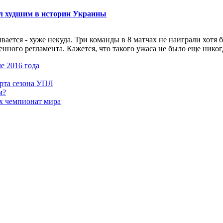
ал худшим в истории Украины
ется - хуже некуда. Три команды в 8 матчах не наиграли хотя б
ого регламента. Кажется, что такого ужаса не было еще никогда.
е 2016 года
арта сезона УПЛ
м?
х чемпионат мира