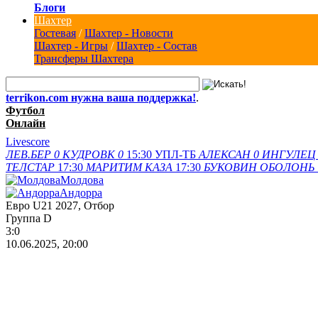
Блоги
Шахтер
Гостевая
/
Шахтер - Новости
Шахтер - Игры
/
Шахтер - Состав
Трансферы Шахтера
terrikon.com нужна ваша поддержка!
.
Футбол
Онлайн
Livescore
ЛЕВ.БЕР
0
КУДРОВК
0
15:30
УПЛ-ТБ
АЛЕКСАН
0
ИНГУЛЕЦ
ТЕЛСТАР
17:30
МАРИТИМ
КАЗА
17:30
БУКОВИН
ОБОЛОНЬ
Молдова
Андорра
Евро U21 2027, Отбор
Группа D
3:0
10.06.2025, 20:00