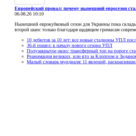
Европейский провал: почему нынешний евросезон ст
06.08.26 10:10
Нынешний еврокубковый сезон для Украины пока складыва
второй шанс только благодаря щадящим гримасам современн
10 дебютов за 10 лет: все новые стадионы УПЛ посл
36-й пошел: к началу нового сезона УПЛ
Полузакрытое окно: трансферный топ на пороге ст
Реанимация великих, или кто за Клоппом и Зидано
Малый словарь мундиаля: 11 явлений, раскрасивши