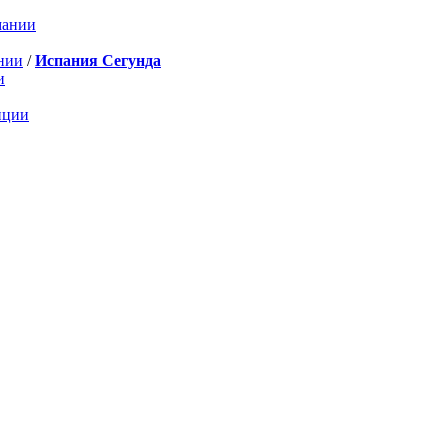
мании
нии
/
Испания Сегунда
и
нции