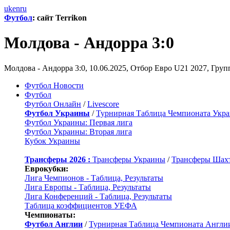
uk
en
ru
Футбол
: сайт Terrikon
Молдова - Андорра 3:0
Молдова - Андорра 3:0, 10.06.2025, Отбор Евро U21 2027, Груп
Футбол Новости
Футбол
Футбол Онлайн
/
Livescore
Футбол Украины
/
Турнирная Таблица Чемпионата Укр
Футбол Украины: Первая лига
Футбол Украины: Вторая лига
Кубок Украины
Трансферы 2026 :
Трансферы Украины
/
Трансферы Шах
Еврокубки:
Лига Чемпионов - Таблица, Результаты
Лига Европы - Таблица, Результаты
Лига Конференций - Таблица, Результаты
Таблица коэффициентов УЕФА
Чемпионаты:
Футбол Англии
/
Турнирная Таблица Чемпионата Англи