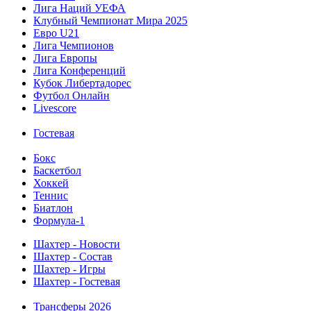
Лига Наций УЕФА
Клубный Чемпионат Мира 2025
Евро U21
Лига Чемпионов
Лига Европы
Лига Конференций
Кубок Либертадорес
Футбол Онлайн
Livescore
Гостевая
Бокс
Баскетбол
Хоккей
Теннис
Биатлон
Формула-1
Шахтер - Новости
Шахтер - Состав
Шахтер - Игры
Шахтер - Гостевая
Трансферы 2026