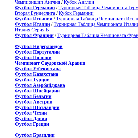
Чемпионшип Англия
/
Кубок Англии
Футбол Германии
/
Турнирная Таблица Чемпионата Гер
Вторая Бундеслига
/
Кубок Германии
Футбол Испании
/
Турнирная Таблица Чемпионата Испа
Футбол Италии
/
Турнирная Таблица Чемпионата Итали
Италия Серия B
Футбол Франции
/
Турнирная Таблица Чемпионата Фра
Футбол Нидерландов
Футбол Португалии
Футбол Польши
Чемпионат Саудовской Аравии
Футбол Узбекистана
Футбол Казахстана
Футбол Турции
Футбол Азербайджана
Футбол Швейцарии
Футбол Бельгии
Футбол Австрии
Футбол Шотландии
Футбол Чехии
Футбол Дании
Футбол Греции
Футбол Бразилии