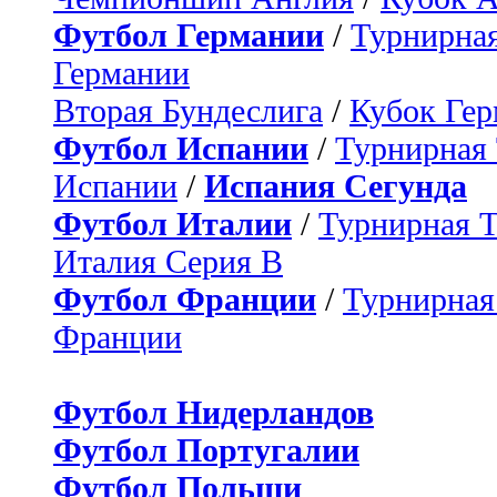
Футбол Германии
/
Турнирная
Германии
Вторая Бундеслига
/
Кубок Ге
Футбол Испании
/
Турнирная
Испании
/
Испания Сегунда
Футбол Италии
/
Турнирная 
Италия Серия B
Футбол Франции
/
Турнирная
Франции
Футбол Нидерландов
Футбол Португалии
Футбол Польши