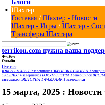
Блоги
Шахтер
Гостевая
/
Шахтер - Новости
Шахтер - Игры
/
Шахтер - Сос
Трансферы Шахтера
terrikon.com нужна ваша подде
Футбол
Онлайн
Livescore
ЮКСА
1
НИВА Т
0
завершился
ЗБРОЁВК
0
СЛОВАН
1
заверш
ЭКСЕЛЬС
4
завершился
БОХУМ
0
ГЕРТА
1
завершился
ВИСЛА
завершился
ЭШТОРИЛ
1
ФАМАЛИК
1
завершился
15 марта, 2025 : Новости