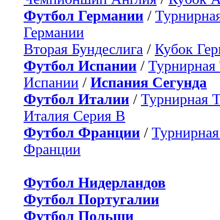
Футбол Германии
/
Турнирная
Германии
Вторая Бундеслига
/
Кубок Ге
Футбол Испании
/
Турнирная
Испании
/
Испания Сегунда
Футбол Италии
/
Турнирная 
Италия Серия B
Футбол Франции
/
Турнирная
Франции
Футбол Нидерландов
Футбол Португалии
Футбол Польши