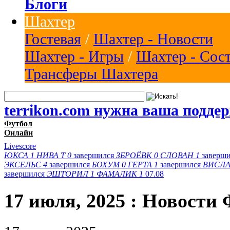
Блоги
Шахтер
Гостевая
/
Шахтер - Новости
Шахтер - Игры
/
Шахтер - Сос
Трансферы Шахтера
terrikon.com нужна ваша подде
Футбол
Онлайн
Livescore
ЮКСА
1
НИВА Т
0
завершился
ЗБРОЁВК
0
СЛОВАН
1
заверш
ЭКСЕЛЬС
4
завершился
БОХУМ
0
ГЕРТА
1
завершился
ВИСЛА
завершился
ЭШТОРИЛ
1
ФАМАЛИК
1
07.08
17 июля, 2025 : Новости 