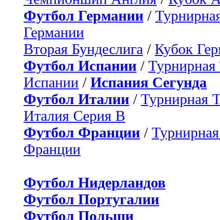
Футбол Германии
/
Турнирная
Германии
Вторая Бундеслига
/
Кубок Ге
Футбол Испании
/
Турнирная
Испании
/
Испания Сегунда
Футбол Италии
/
Турнирная 
Италия Серия B
Футбол Франции
/
Турнирная
Франции
Футбол Нидерландов
Футбол Португалии
Футбол Польши