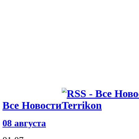
27.03.26 14:14
НБА: Побед
Шарлотт, т
игрового д
Все Новости
08 августа