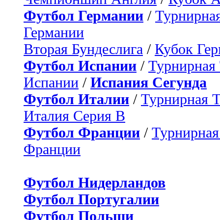
Футбол Германии
/
Турнирная
Германии
Вторая Бундеслига
/
Кубок Ге
Футбол Испании
/
Турнирная
Испании
/
Испания Сегунда
Футбол Италии
/
Турнирная 
Италия Серия B
Футбол Франции
/
Турнирная
Франции
Футбол Нидерландов
Футбол Португалии
Футбол Польши