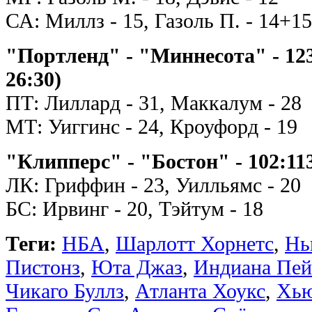
СА: Миллз - 15, Газоль П. - 14+1
"Портленд" - "Миннесота" - 123:1
26:30)
ПТ: Лиллард - 31, Маккалум - 28
МТ: Уиггинс - 24, Кроуфорд - 19
"Клипперс" - "Бостон" - 102:113 
ЛК: Гриффин - 23, Уилльямс - 20
БС: Ирвинг - 20, Тэйтум - 18
Теги:
НБА
,
Шарлотт Хорнетс
,
Нь
Пистонз
,
Юта Джаз
,
Индиана Пей
Чикаго Буллз
,
Атланта Хоукс
,
Хью