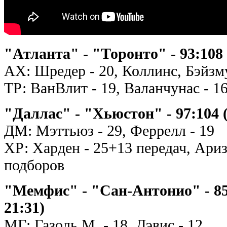
"Атланта" - "Торонто" - 93:108 (
АХ: Шредер - 20, Коллинс, Бэйзму
ТР: ВанВлит - 19, Валанчунас - 1
"Даллас" - "Хьюстон" - 97:104 (2
ДМ: Мэттьюз - 29, Феррелл - 19
ХР: Харден - 25+13 передач, Ариза
подборов
"Мемфис" - "Сан-Антонио" - 85:1
21:31)
МГ: Газоль М. - 18, Дэвис - 12