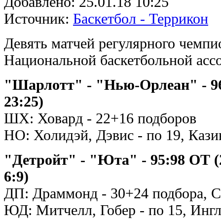
Добавлено:
25.01.18 10:25
Источник:
Баскетбол - Террикон
Девять матчей регулярного чемпи
Национальной баскетбольной асс
"Шарлотт" - "Нью-Орлеан" - 96:1
23:25)
ШХ: Ховард - 22+16 подборов
НО: Холидэй, Дэвис - по 19, Кази
"Детройт" - "Юта" - 95:98 ОТ (24
6:9)
ДП: Драммонд - 30+24 подбора, С
ЮД: Митчелл, Гобер - по 15, Ингл