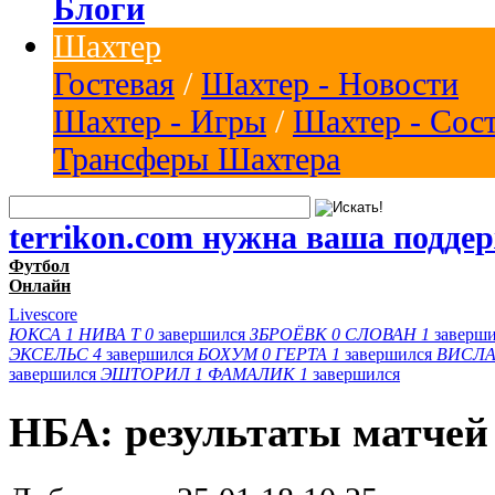
Блоги
Шахтер
Гостевая
/
Шахтер - Новости
Шахтер - Игры
/
Шахтер - Сос
Трансферы Шахтера
terrikon.com нужна ваша подде
Футбол
Онлайн
Livescore
ЮКСА
1
НИВА Т
0
завершился
ЗБРОЁВК
0
СЛОВАН
1
заверш
ЭКСЕЛЬС
4
завершился
БОХУМ
0
ГЕРТА
1
завершился
ВИСЛА
завершился
ЭШТОРИЛ
1
ФАМАЛИК
1
завершился
НБА: результаты матчей