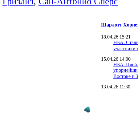
Гризлиз
,
Сан-Антонио Спёрс
Шарлотт Хорне
18.04.26 15:21
НБА: Стали
участники 
15.04.26 14:00
НБА: Плей-и
упорнейшие
Востоке и 
13.04.26 11:30
Новичок Н
истории за
по числу т
30.03.26 14:40
НБА: Босто
пик, Торонт
ТОП-10 мо