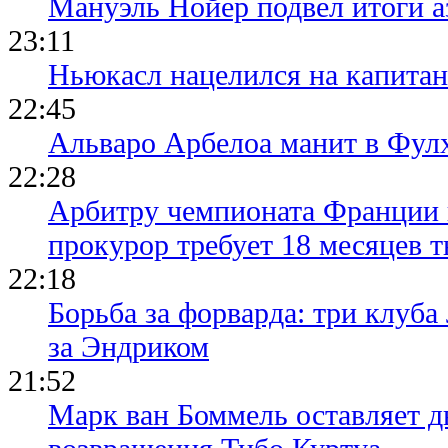
Мануэль Нойер подвел итоги а
23:11
Ньюкасл нацелился на капита
22:45
Альваро Арбелоа манит в Фулх
22:28
Арбитру чемпионата Франции 
прокурор требует 18 месяцев 
22:18
Борьба за форварда: три клуба
за Эндриком
21:52
Марк ван Боммель оставляет д