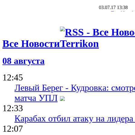
03.07.17 13:38
Топ-10 соб
июня - 2 и
27.06.17 17:13
Михайличен
почтили его
Все Новости
и сотни де
27.06.17 16:28
Во Львове 
08 августа
фестиваль 
Баля
12:45
Левый Берег - Кудровка: смот
матча УПЛ
12:33
Карабах отбил атаку на лидер
12:07