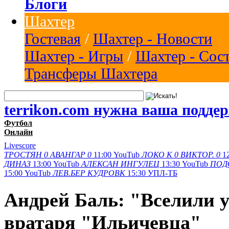
Блоги
Шахтер
Гостевая
/
Шахтер - Новости
Шахтер - Игры
/
Шахтер - Сос
Трансферы Шахтера
terrikon.com нужна ваша подде
Футбол
Онлайн
Livescore
ТРОСТЯН
0
АВАНГАР
0
11:00
YouTub
ЛОКО К
0
ВИКТОР.
0
1
ДИНАЗ
13:00
YouTub
АЛЕКСАН
ИНГУЛЕЦ
13:30
YouTub
ПОД
15:00
YouTub
ЛЕВ.БЕР
КУДРОВК
15:30
УПЛ-ТБ
Андрей Баль: "Вселили у
вратаря "Ильичевца"