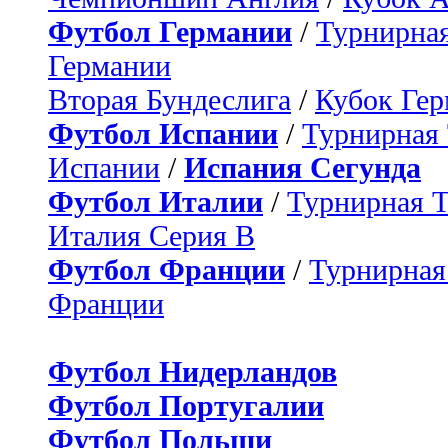
Футбол Германии
/
Турнирная
Германии
Вторая Бундеслига
/
Кубок Ге
Футбол Испании
/
Турнирная
Испании
/
Испания Сегунда
Футбол Италии
/
Турнирная 
Италия Серия B
Футбол Франции
/
Турнирная
Франции
Футбол Нидерландов
Футбол Португалии
Футбол Польши