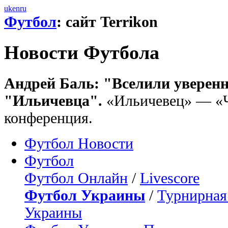
uk
en
ru
Футбол
: сайт Terrikon
Новости Футбола
Андрей Баль: "Вселили уверенн
"Ильичевца".
«Ильичевец» — «Ч
конференция.
Футбол Новости
Футбол
Футбол Онлайн
/
Livescore
Футбол Украины
/
Турнирная
Украины