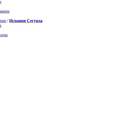
и
мании
нии
/
Испания Сегунда
и
нции