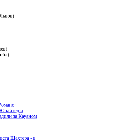
Львов)
иев)
обл)
Романо:
 Юнайтед и
едили за Кауаном
иста Шахтера - в