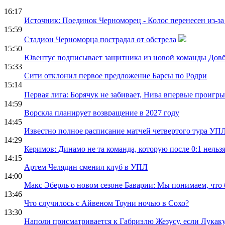
16:17
Источник: Поединок Черноморец - Колос перенесен из-за
15:59
Стадион Черноморца пострадал от обстрела
15:50
Ювентус подписывает защитника из новой команды Дов
15:33
Сити отклонил первое предложение Барсы по Родри
15:14
Первая лига: Борячук не забивает, Нива впервые проигры
14:59
Ворскла планирует возвращение в 2027 году
14:45
Известно полное расписание матчей четвертого тура УП
14:29
Керимов: Динамо не та команда, которую после 0:1 нельз
14:15
Артем Челядин сменил клуб в УПЛ
14:00
Макс Эберль о новом сезоне Баварии: Мы понимаем, что
13:46
Что случилось с Айвеном Тоуни ночью в Сохо?
13:30
Наполи присматривается к Габриэлю Жезусу, если Лукаку