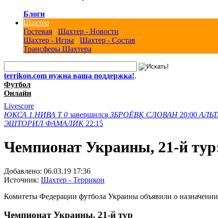
Блоги
Шахтер
Гостевая
/
Шахтер - Новости
Шахтер - Игры
/
Шахтер - Состав
Трансферы Шахтера
terrikon.com нужна ваша поддержка!
.
Футбол
Онлайн
Livescore
ЮКСА
1
НИВА Т
0
завершился
ЗБРОЁВК
СЛОВАН
20:00
АЛЬТ
ЭШТОРИЛ
ФАМАЛИК
22:15
Чемпионат Украины, 21-й тур:
Добавлено:
06.03.19 17:36
Источник:
Шахтер - Террикон
Комитеты Федерации футбола Украины объявили о назначении о
Чемпионат Украины, 21-й тур