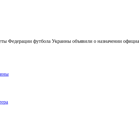
ты Федерации футбола Украины объявили о назначении официаль
аины
тера