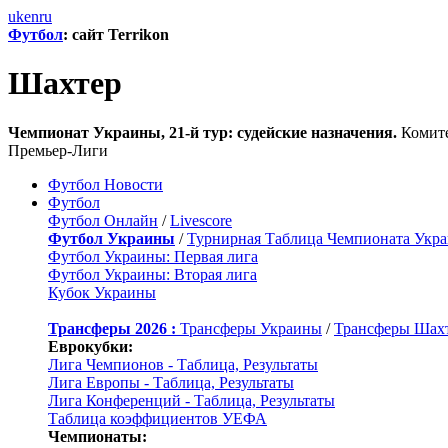
uk
en
ru
Футбол
: сайт Terrikon
Шахтер
Чемпионат Украины, 21-й тур: судейские назначения.
Комите
Премьер-Лиги
Футбол Новости
Футбол
Футбол Онлайн
/
Livescore
Футбол Украины
/
Турнирная Таблица Чемпионата Укр
Футбол Украины: Первая лига
Футбол Украины: Вторая лига
Кубок Украины
Трансферы 2026 :
Трансферы Украины
/
Трансферы Шах
Еврокубки:
Лига Чемпионов - Таблица, Результаты
Лига Европы - Таблица, Результаты
Лига Конференций - Таблица, Результаты
Таблица коэффициентов УЕФА
Чемпионаты: