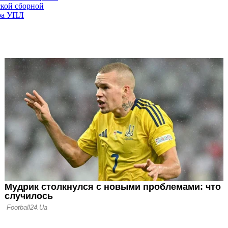
кой сборной
ра УПЛ
Фернандес –
нер первого тура
с – лучший
ого тура УПЛ
9 поддержал
ллег победой над