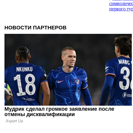
символичес
первого ту
05.08.26 16:04
Франсиско 
лучший тре
УПЛ
05.08.26 15:49
Кауан Элиа
игрок перв
05.08.26 14:47
Шахтер U1
старших ко
Львовом