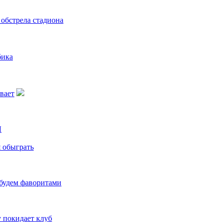
 обстрела стадиона
бика
вает
Л
я обыграть
 будем фаворитами
 покидает клуб