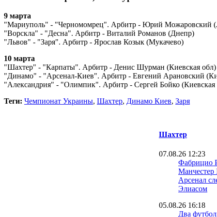
9 марта
"Мариуполь" - "Черномомрец". Арбитр - Юрий Можаровский (
"Ворскла" - "Десна". Арбитр - Виталий Романов (Днепр)
"Львов" - "Заря". Арбитр - Ярослав Козык (Мукачево)
10 марта
"Шахтер" - "Карпаты". Арбитр - Денис Шурман (Киевская обл)
"Динамо" - "Арсенал-Киев". Арбитр - Евгений Арановский (К
"Александрия" - "Олимпик". Арбитр - Сергей Бойко (Киевская 
Теги:
Чемпионат Украины
,
Шахтер
,
Динамо Киев
,
Заря
Шахтер
07.08.26 12:23
Фабрицио 
Манчестер
Арсенал сл
Элиасом
05.08.26 16:18
Два футбол