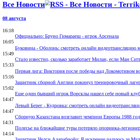
Все Новости
08 августа
16:18
Официально: Бруно Гимараеш - игрок Арсенала
16:05
Буковина - Оболонь: смотреть онлайн видеотрансляцию 
15:49
Стало известно, сколько заработает Милан, если Ман Си
15:33
Первая лига: Виктория после победы над Локомотивом во
15:16
Защитник сборной Англии покинул тренировочный лаге
15:02
Еще один бывший игрок Ворсклы нашел себе новый клу
14:47
Левый Берег - Кудровка: смотреть онлайн видеотрансля
14:47
Сборную Казахстана возглавит чемпион Европы 1988 год
14:31
Полесье на ближайшие туры потеряло опорника-легионе
14:14
Защитник Челси Адарабиойо: Я искренне радуюсь за Му