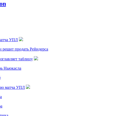
матча УПЛ
ти решит продать Рейндерса
зглавляет таблицу
рь Ньюкасла
б
цию матча УПЛ
а
ра
дрика