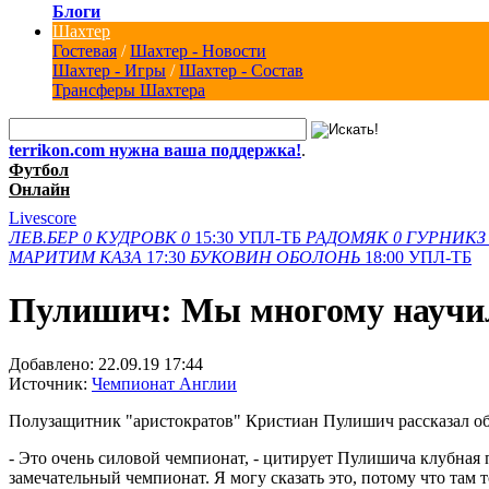
Блоги
Шахтер
Гостевая
/
Шахтер - Новости
Шахтер - Игры
/
Шахтер - Состав
Трансферы Шахтера
terrikon.com нужна ваша поддержка!
.
Футбол
Онлайн
Livescore
ЛЕВ.БЕР
0
КУДРОВК
0
15:30
УПЛ-ТБ
РАДОМЯК
0
ГУРНИКЗ
МАРИТИМ
КАЗА
17:30
БУКОВИН
ОБОЛОНЬ
18:00
УПЛ-ТБ
Пулишич: Мы многому научи
Добавлено:
22.09.19 17:44
Источник:
Чемпионат Англии
Полузащитник "аристократов" Кристиан Пулишич рассказал об
- Это очень силовой чемпионат, - цитирует Пулишича клубная 
замечательный чемпионат. Я могу сказать это, потому что там 