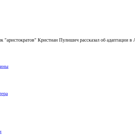
 "аристократов" Кристиан Пулишич рассказал об адаптации в 
аины
тера
и