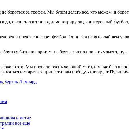
 не бороться за трофеи. Мы будем делать все, что можем, и борот
оманда, очень талантливая, демонстрирующая интересный футбол,
век и прекрасно знает футбол. Он играл на высочайшем уровне,
е бояться бить по воротам, не бояться использовать момент, нуж
 каково это. Мы провели очень хороший матч, и у нас был шанс
 сражаться и стараться принести нам победу, - цитирует Пулишич
ль
,
Фрэнк Лэмпард
шич
лишича в матче
тралии все еще
ом