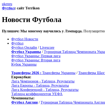
uk
en
ru
Футбол
: сайт Terrikon
Новости Футбола
Пулишич: Мы многому научились у Лэмпарда.
Полузащитник
Футбол Новости
Футбол
Футбол Онлайн
/
Livescore
Футбол Украины
/
Турнирная Таблица Чемпионата Укр
Футбол Украины: Первая лига
Футбол Украины: Вторая лига
Кубок Украины
Трансферы 2026 :
Трансферы Украины
/
Трансферы Шах
Еврокубки:
Лига Чемпионов - Таблица, Результаты
Лига Европы - Таблица, Результаты
Лига Конференций - Таблица, Результаты
Таблица коэффициентов УЕФА
Чемпионаты:
Футбол Англии
/
Турнирная Таблица Чемпионата Англи