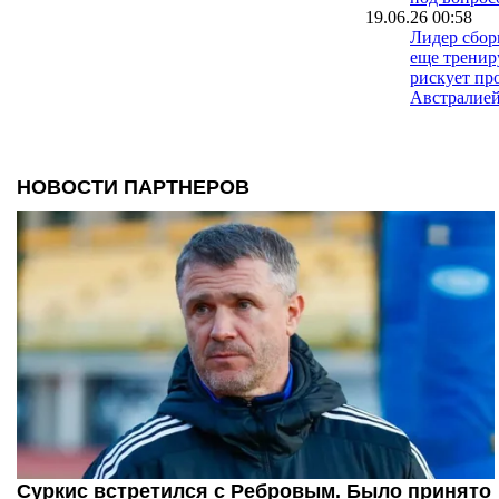
19.06.26 00:58
Лидер сбо
еще тренир
рискует пр
Австралие
16.06.26 23:40
Американск
Кристиан 
тренируетс
битвой с А
16.06.26 00:29
Лидер сбо
продолжает
ограничен
14.06.26 17:11
Оливье Жи
напоминает
Челси