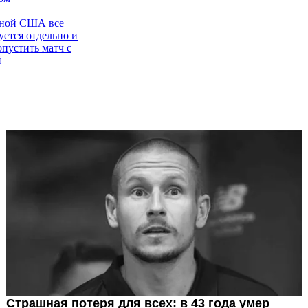
рной США все
уется отдельно и
опустить матч с
й
ие тревоги:
Пулишич
я отдельно перед
встралией
рной США
 тренироваться с
иями
ру: Пулишич
 мне Азара в