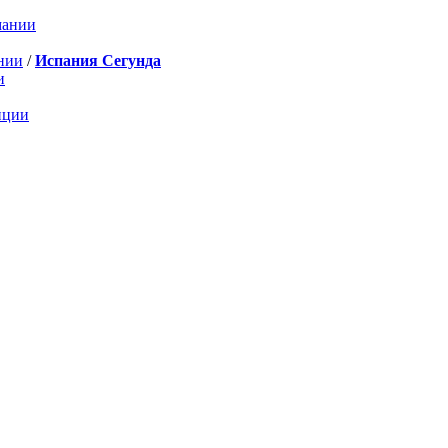
мании
нии
/
Испания Сегунда
и
нции