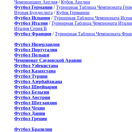
Чемпионшип Англия
/
Кубок Англии
Футбол Германии
/
Турнирная Таблица Чемпионата Гер
Вторая Бундеслига
/
Кубок Германии
Футбол Испании
/
Турнирная Таблица Чемпионата Испа
Футбол Италии
/
Турнирная Таблица Чемпионата Итали
Италия Серия B
Футбол Франции
/
Турнирная Таблица Чемпионата Фра
Футбол Нидерландов
Футбол Португалии
Футбол Польши
Чемпионат Саудовской Аравии
Футбол Узбекистана
Футбол Казахстана
Футбол Турции
Футбол Азербайджана
Футбол Швейцарии
Футбол Бельгии
Футбол Австрии
Футбол Шотландии
Футбол Чехии
Футбол Дании
Футбол Греции
Футбол Бразилии