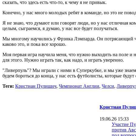
сказать, что здесь есть что-то, к чему я не привык.
Конечно, у нас много молодых ребят в команде, но это не повод
Я не знаю, что думают или говорят люди, но у нас отличная к
целым, сыграемся, я думаю, у нас все будет получаться.
Мы многому научились у Фрэнка Лэмпарда. Он потрясающий чело
каково это, и пока все хорошо.
Моя первая игра научила меня, что нужно выходить на поле и н
для этого. Нужно играть так, как надо, и играть уверенно.
"Ливерпуль"? Мы играли с ними в Суперкубке, и мы уже знаем,
будем бороться до конца, у нас есть футболисты, которые будут
Теги:
Кристиан Пулишич
,
Чемпионат Англии
,
Челси
,
Ливерпу
Кристиан Пули
19.06.26 15:33
Участие Пу
против Авс
под вопрос