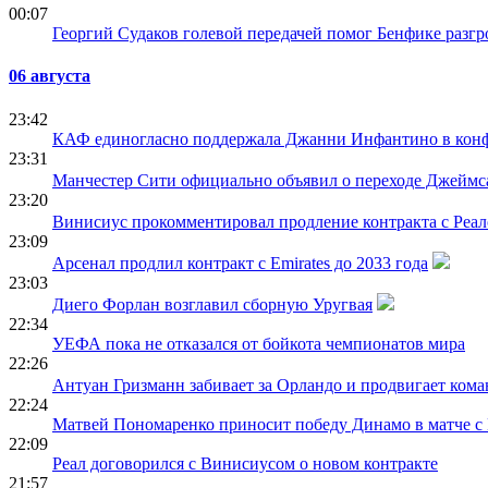
00:07
Георгий Судаков голевой передачей помог Бенфике разг
06 августа
23:42
КАФ единогласно поддержала Джанни Инфантино в ко
23:31
Манчестер Сити официально объявил о переходе Джеймс
23:20
Винисиус прокомментировал продление контракта с Реа
23:09
Арсенал продлил контракт с Emirates до 2033 года
23:03
Диего Форлан возглавил сборную Уругвая
22:34
УЕФА пока не отказался от бойкота чемпионатов мира
22:26
Антуан Гризманн забивает за Орландо и продвигает кома
22:24
Матвей Пономаренко приносит победу Динамо в матче с
22:09
Реал договорился с Винисиусом о новом контракте
21:57