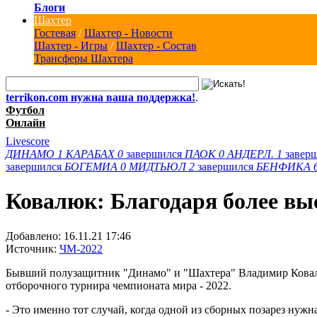
Блоги
Шахтер
Гостевая
/
Шахтер - Новости
Шахтер - Игры
/
Шахтер - Состав
Трансферы Шахтера
terrikon.com нужна ваша поддержка!
.
Футбол
Онлайн
Livescore
ДИНАМО
1
КАРАБАХ
0
завершился
ПАОК
0
АНДЕРЛ.
1
завер
завершился
БОГЕМИА
0
МИДТЬЮЛ
2
завершился
БЕНФИКА
Ковалюк: Благодаря более вы
Добавлено:
16.11.21 17:46
Источник:
ЧМ-2022
Бывший полузащитник "Динамо" и "Шахтера" Владимир Ковалю
отборочного турнира чемпионата мира - 2022.
- Это именно тот случай, когда одной из сборных позарез нуж