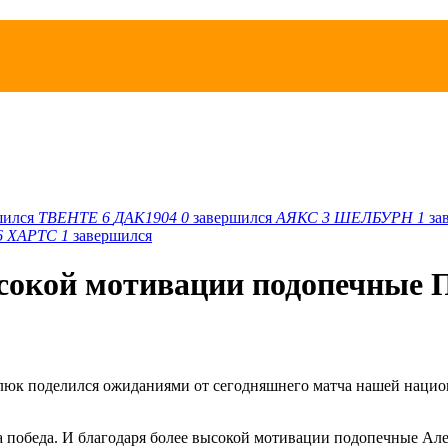
шился
ТВЕНТЕ
6
ДАК1904
0
завершился
АЯКС
3
ШЕЛБУРН
1
за
6
ХАРТС
1
завершился
сокой мотивации подопечные 
к поделился ожиданиями от сегодняшнего матча нашей национ
на победа. И благодаря более высокой мотивации подопечные Але