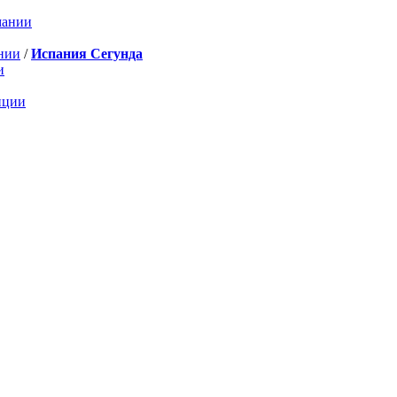
мании
нии
/
Испания Сегунда
и
нции