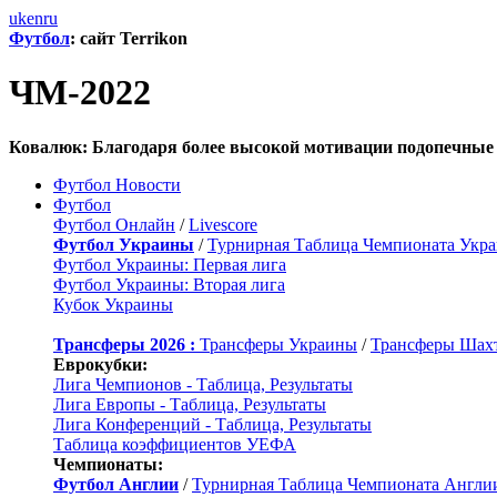
uk
en
ru
Футбол
: сайт Terrikon
ЧМ-2022
Ковалюк: Благодаря более высокой мотивации подопечные
Футбол Новости
Футбол
Футбол Онлайн
/
Livescore
Футбол Украины
/
Турнирная Таблица Чемпионата Укр
Футбол Украины: Первая лига
Футбол Украины: Вторая лига
Кубок Украины
Трансферы 2026 :
Трансферы Украины
/
Трансферы Шах
Еврокубки:
Лига Чемпионов - Таблица, Результаты
Лига Европы - Таблица, Результаты
Лига Конференций - Таблица, Результаты
Таблица коэффициентов УЕФА
Чемпионаты:
Футбол Англии
/
Турнирная Таблица Чемпионата Англи