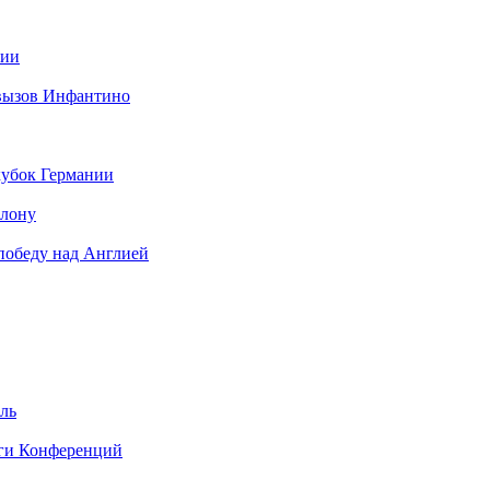
нии
 вызов Инфантино
кубок Германии
елону
 победу над Англией
ель
иги Конференций