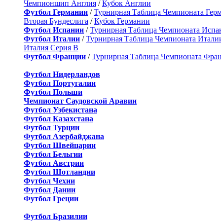
Чемпионшип Англия
/
Кубок Англии
Футбол Германии
/
Турнирная Таблица Чемпионата Гер
Вторая Бундеслига
/
Кубок Германии
Футбол Испании
/
Турнирная Таблица Чемпионата Испа
Футбол Италии
/
Турнирная Таблица Чемпионата Итали
Италия Серия B
Футбол Франции
/
Турнирная Таблица Чемпионата Фра
Футбол Нидерландов
Футбол Португалии
Футбол Польши
Чемпионат Саудовской Аравии
Футбол Узбекистана
Футбол Казахстана
Футбол Турции
Футбол Азербайджана
Футбол Швейцарии
Футбол Бельгии
Футбол Австрии
Футбол Шотландии
Футбол Чехии
Футбол Дании
Футбол Греции
Футбол Бразилии