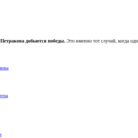
 Петракова добьются победы.
Это именно тот случай, когда од
аины
тера
и