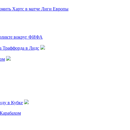
ромить Хартс в матче Лиги Европы
нфликте вокруг ФИФА
а Траффорда в Лидс
лом
нду в Кубке
 Карабахом