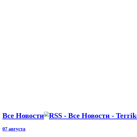
28.09.22 18:11
Кака: Лига
южноамери
менее
конкурент
17.09.22 09:43
ФИФА объ
официально
участии сб
на ЧМ
Все Новости
07 августа