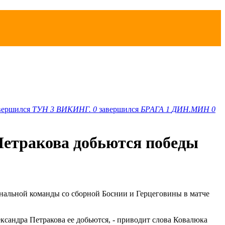
вершился
ТУН
3
ВИКИНГ.
0
завершился
БРАГА
1
ДИН.МИН
0
Петракова добьются победы
альной команды со сборной Боснии и Герцеговины в матче
ксандра Петракова ее добьются, - приводит слова Ковалюка