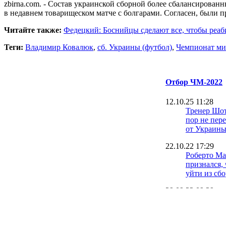
zbirna.com. - Состав украинской сборной более сбалансирован
в недавнем товарищеском матче с болгарами. Согласен, были пр
Читайте также:
Федецкий: Боснийцы сделают все, чтобы реаби
Теги:
Владимир Ковалюк
,
сб. Украины (футбол)
,
Чемпионат ми
Отбор ЧМ-2022
12.10.25 11:28
Тренер Шот
пор не пер
от Украин
22.10.22 17:29
Роберто М
признался, 
уйти из сб
29.09.22 09:29
Александе
советуют у
Англии