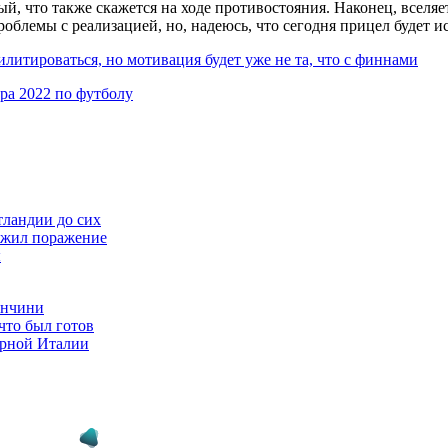
ный, что также скажется на ходе противостояния. Наконец, всел
облемы с реализацией, но, надеюсь, что сегодня прицел будет и
литироваться, но мотивация будет уже не та, что с финнами
ра 2022 по футболу
ландии до сих
ежил поражение
ы
анчини
что был готов
орной Италии
р-Арнольду
йти из сборной