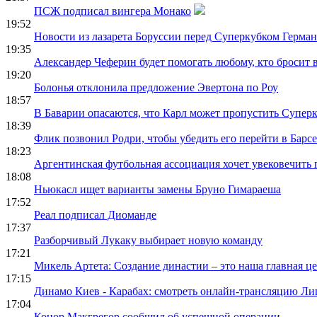
ПСЖ подписал вингера Монако
19:52
Новости из лазарета Боруссии перед Суперкубком Герма
19:35
Александер Чеферин будет помогать любому, кто бросит
19:20
Болонья отклонила предложение Эвертона по Роу
18:57
В Баварии опасаются, что Карл может пропустить Супер
18:39
Флик позвонил Родри, чтобы убедить его перейти в Барс
18:23
Аргентинская футбольная ассоциация хочет увековечить
18:08
Ньюкасл ищет варианты замены Бруно Гимараеша
17:52
Реал подписал Диоманде
17:37
Разборчивый Лукаку выбирает новую команду
17:21
Микель Артета: Создание династии – это наша главная ц
17:15
Динамо Киев - Карабах: смотреть онлайн-трансляцию Л
17:04
Конор Макгрегор сообщил об успешной операции