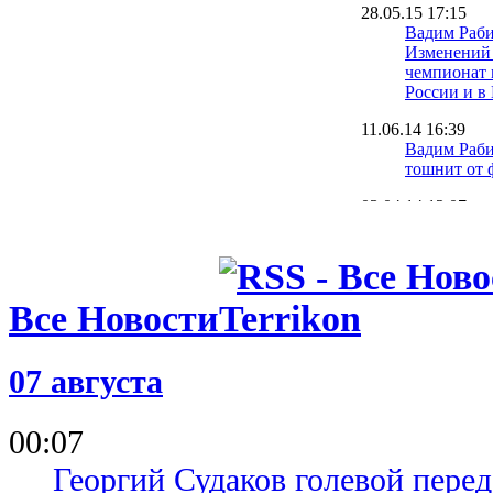
28.05.15 17:15
Вадим Раби
Изменений 
чемпионат 
России и в
11.06.14 16:39
Вадим Раби
тошнит от 
03.04.14 12:07
Вадим Раби
России само
меня могло
16.01.14 20:24
Все Новости
Вадим Раби
"Хулиганов
интересует
07 августа
31.12.13 12:31
Леонид Куч
00:07
люблю Одес
где вода - 
Георгий Судаков голевой пере
ключом"