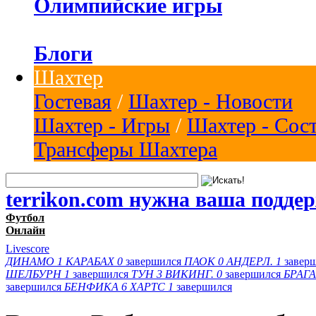
Олимпийские игры
Блоги
Шахтер
Гостевая
/
Шахтер - Новости
Шахтер - Игры
/
Шахтер - Сос
Трансферы Шахтера
terrikon.com нужна ваша подде
Футбол
Онлайн
Livescore
ДИНАМО
1
КАРАБАХ
0
завершился
ПАОК
0
АНДЕРЛ.
1
завер
ШЕЛБУРН
1
завершился
ТУН
3
ВИКИНГ.
0
завершился
БРАГА
завершился
БЕНФИКА
6
ХАРТС
1
завершился