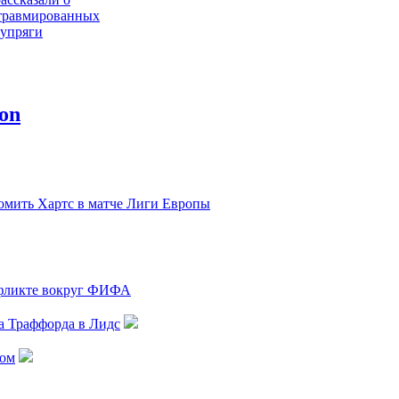
травмированных
упряги
нес повторную
 не поможет
том сезоне
в: Перед Динамо
имальные цели в
ромить Хартс в матче Лиги Европы
в: Луческу
 два гола
ыли из-за меня
нфликте вокруг ФИФА
а Траффорда в Лидс
лом