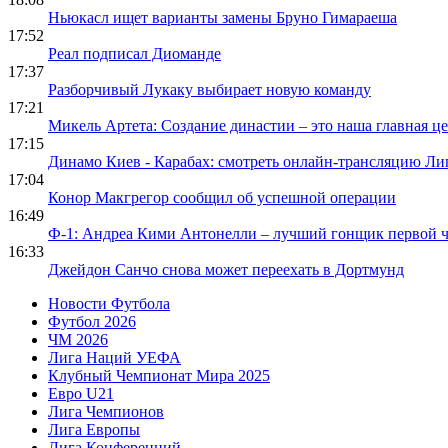
Ньюкасл ищет варианты замены Бруно Гимараеша
17:52
Реал подписал Диоманде
17:37
Разборчивый Лукаку выбирает новую команду
17:21
Микель Артета: Создание династии – это наша главная ц
17:15
Динамо Киев - Карабах: смотреть онлайн-трансляцию Л
17:04
Конор Макгрегор сообщил об успешной операции
16:49
Ф-1: Андреа Кими Антонелли – лучший гонщик первой ч
16:33
Джейдон Санчо снова может переехать в Дортмунд
Новости Футбола
Футбол 2026
ЧМ 2026
Лига Наций УЕФА
Клубный Чемпионат Мира 2025
Евро U21
Лига Чемпионов
Лига Европы
Лига Конференций