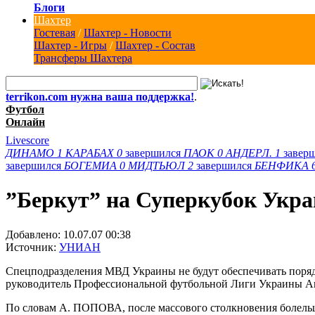
Блоги
Шахтер
Гостевая
/
Шахтер - Новости
Шахтер - Игры
/
Шахтер - Состав
Трансферы Шахтера
terrikon.com нужна ваша поддержка!
.
Футбол
Онлайн
Livescore
ДИНАМО
1
КАРАБАХ
0
завершился
ПАОК
0
АНДЕРЛ.
1
завер
завершился
БОГЕМИА
0
МИДТЬЮЛ
2
завершился
БЕНФИКА
”Беркут” на Суперкубок Укра
Добавлено:
10.07.07 00:38
Источник:
УНИАН
Спецподразделения МВД Украины не будут обеспечивать порядо
руководитель Профессиональной футбольной Лиги Украины 
По словам А. ПОПОВА, после массового столкновения болель