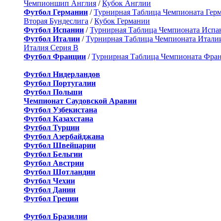
Чемпионшип Англия
/
Кубок Англии
Футбол Германии
/
Турнирная Таблица Чемпионата Гер
Вторая Бундеслига
/
Кубок Германии
Футбол Испании
/
Турнирная Таблица Чемпионата Испа
Футбол Италии
/
Турнирная Таблица Чемпионата Итали
Италия Серия B
Футбол Франции
/
Турнирная Таблица Чемпионата Фра
Футбол Нидерландов
Футбол Португалии
Футбол Польши
Чемпионат Саудовской Аравии
Футбол Узбекистана
Футбол Казахстана
Футбол Турции
Футбол Азербайджана
Футбол Швейцарии
Футбол Бельгии
Футбол Австрии
Футбол Шотландии
Футбол Чехии
Футбол Дании
Футбол Греции
Футбол Бразилии