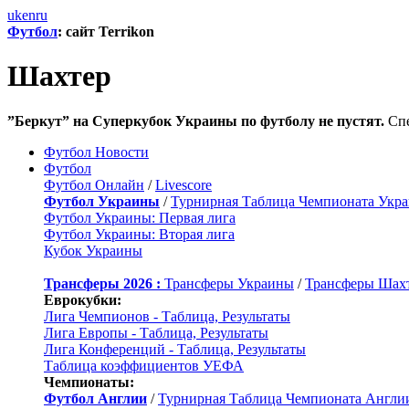
uk
en
ru
Футбол
: сайт Terrikon
Шахтер
”Беркут” на Суперкубок Украины по футболу не пустят.
Спе
Футбол Новости
Футбол
Футбол Онлайн
/
Livescore
Футбол Украины
/
Турнирная Таблица Чемпионата Укр
Футбол Украины: Первая лига
Футбол Украины: Вторая лига
Кубок Украины
Трансферы 2026 :
Трансферы Украины
/
Трансферы Шах
Еврокубки:
Лига Чемпионов - Таблица, Результаты
Лига Европы - Таблица, Результаты
Лига Конференций - Таблица, Результаты
Таблица коэффициентов УЕФА
Чемпионаты:
Футбол Англии
/
Турнирная Таблица Чемпионата Англи