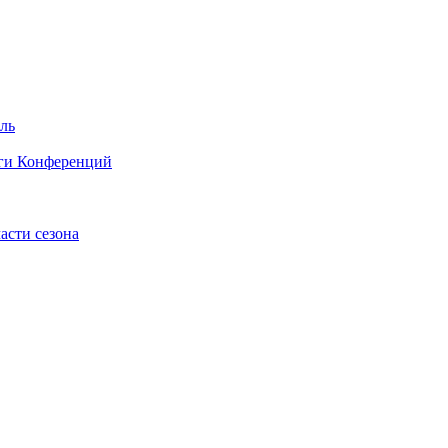
ель
иги Конференций
асти сезона