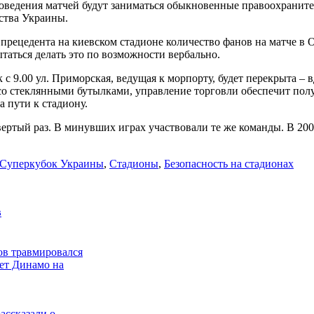
роведения матчей будут заниматься обыкновенные правоохранит
ства Украины.
 прецедента на киевском стадионе количество фанов на матче в
таться делать это по возможности вербально.
9.00 ул. Приморская, ведущая к морпорту, будет перекрыта – в
 со стеклянными бутылками, управление торговли обеспечит по
а пути к стадиону.
ртый раз. В минувших играх участвовали те же команды. В 2004
Суперкубок Украины
,
Стадионы
,
Безопасность на стадионах
в
в травмировался
ет Динамо на
ассказали о