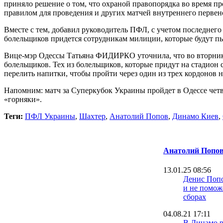
приняло решение о том, что охраной правопорядка во время п
правилом для проведения и других матчей внутреннего первен
Вместе с тем, добавил руководитель ПФЛ, с учетом последнего
болельщиков придется сотрудникам милиции, которые будут пы
Вице-мэр Одессы Татьяна ФИДИРКО уточнила, что во вторник с 
болельщиков. Тех из болельщиков, которые придут на стадион
перелить напитки, чтобы пройти через один из трех кордонов н
Напомним: матч за Суперкубок Украины пройдет в Одессе четве
«горняки».
Теги:
ПФЛ Украины
,
Шахтер
,
Анатолий Попов
,
Динамо Киев
,
Анатолий Попо
13.01.25 08:56
Денис Попо
и не помож
сборах
04.08.21 17:11
В Динамо р