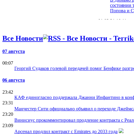
состоянии 
Попова и С
01.03.21 10:11
Бурда пере
операцию и
Все Новости
Динамо в э
12.01.21 13:58
07 августа
Денис Попо
стоят макс
00:07
2021-м
Георгий Судаков голевой передачей помог Бенфике разг
03.12.20 11:55
Денис Попо
06 августа
сказал, что
Ювентуса б
23:42
КАФ единогласно поддержала Джанни Инфантино в ко
23:31
Манчестер Сити официально объявил о переходе Джеймс
23:20
Винисиус прокомментировал продление контракта с Реа
23:09
Арсенал продлил контракт с Emirates до 2033 года