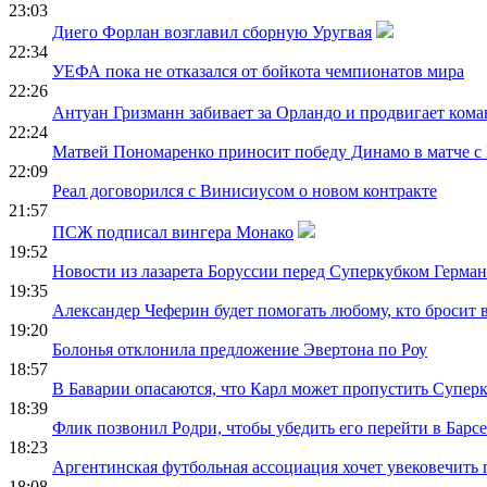
23:03
Диего Форлан возглавил сборную Уругвая
22:34
УЕФА пока не отказался от бойкота чемпионатов мира
22:26
Антуан Гризманн забивает за Орландо и продвигает кома
22:24
Матвей Пономаренко приносит победу Динамо в матче с
22:09
Реал договорился с Винисиусом о новом контракте
21:57
ПСЖ подписал вингера Монако
19:52
Новости из лазарета Боруссии перед Суперкубком Герма
19:35
Александер Чеферин будет помогать любому, кто бросит
19:20
Болонья отклонила предложение Эвертона по Роу
18:57
В Баварии опасаются, что Карл может пропустить Супер
18:39
Флик позвонил Родри, чтобы убедить его перейти в Барс
18:23
Аргентинская футбольная ассоциация хочет увековечить
18:08