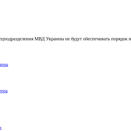
цподразделения МВД Украины не будут обеспечивать порядок н
аины
тера
и