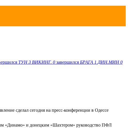
вершился
ТУН
3
ВИКИНГ.
0
завершился
БРАГА
1
ДИН.МИН
0
вление сделал сегодня на пресс-конференции в Одессе
ским «Динамо» и донецким «Шахтером» руководство ПФЛ