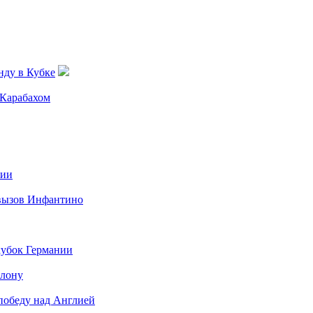
нду в Кубке
 Карабахом
нии
 вызов Инфантино
кубок Германии
елону
 победу над Англией