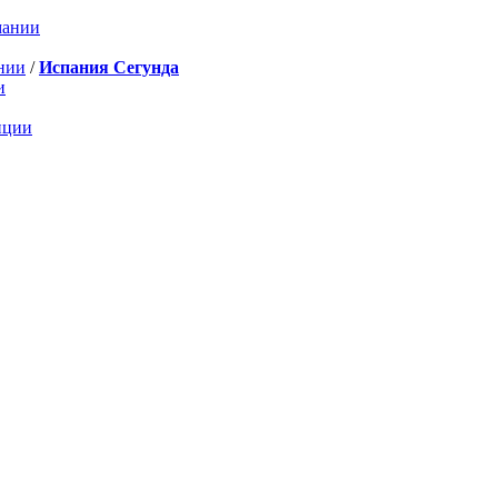
мании
нии
/
Испания Сегунда
и
нции