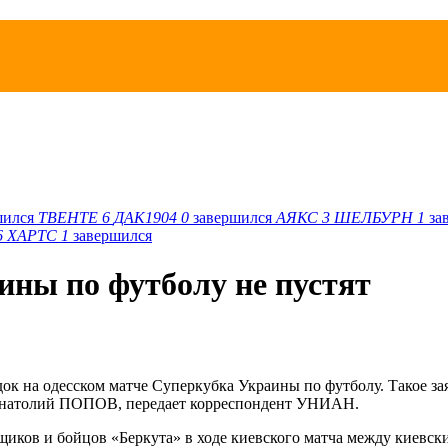
шился
ТВЕНТЕ
6
ДАК1904
0
завершился
АЯКС
3
ШЕЛБУРН
1
за
6
ХАРТС
1
завершился
ины по футболу не пустят
к на одесском матче Суперкубка Украины по футболу. Такое зая
Анатолий ПОПОВ, передает корреспондент УНИАН.
щиков и бойцов «Беркута» в ходе киевского матча между киев