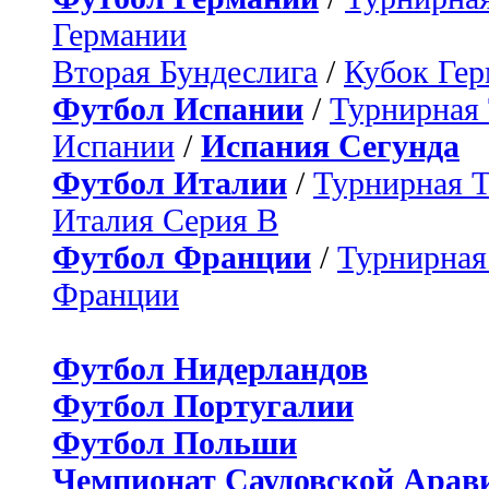
Германии
Вторая Бундеслига
/
Кубок Ге
Футбол Испании
/
Турнирная
Испании
/
Испания Сегунда
Футбол Италии
/
Турнирная 
Италия Серия B
Футбол Франции
/
Турнирная
Франции
Футбол Нидерландов
Футбол Португалии
Футбол Польши
Чемпионат Саудовской Арав