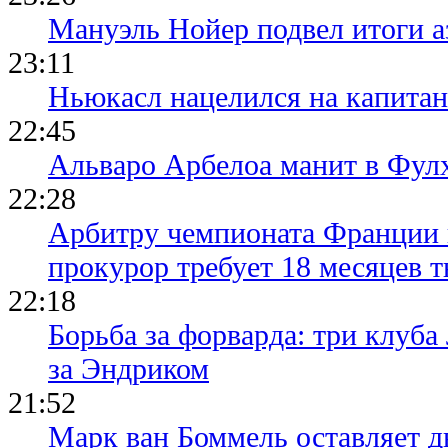
Мануэль Нойер подвел итоги а
23:11
Ньюкасл нацелился на капита
22:45
Альваро Арбелоа манит в Фулх
22:28
Арбитру чемпионата Франции 
прокурор требует 18 месяцев 
22:18
Борьба за форварда: три клуба
за Эндриком
21:52
Марк ван Боммель оставляет д