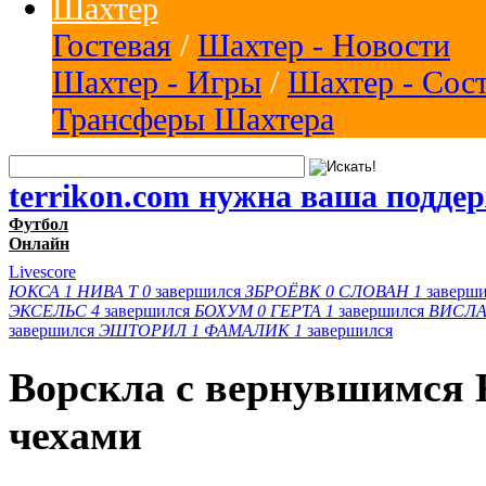
Шахтер
Гостевая
/
Шахтер - Новости
Шахтер - Игры
/
Шахтер - Сос
Трансферы Шахтера
terrikon.com нужна ваша подде
Футбол
Онлайн
Livescore
ЮКСА
1
НИВА Т
0
завершился
ЗБРОЁВК
0
СЛОВАН
1
заверш
ЭКСЕЛЬС
4
завершился
БОХУМ
0
ГЕРТА
1
завершился
ВИСЛА
завершился
ЭШТОРИЛ
1
ФАМАЛИК
1
завершился
Ворскла с вернувшимся 
чехами