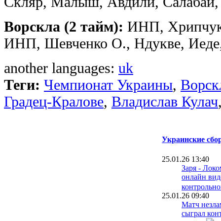
Скляр, Малыш, Авдили, Салабай, 
Ворскла (2 тайм):
ИНП, Хрипчук,
ИНП, Шевченко О., Ндукве, Иеде
another languages:
uk
Теги:
Чемпионат Украины
,
Ворск
Градец-Кралове
,
Владислав Кулач
Украинские сбор
25.01.26 13:40
Заря - Локо
онлайн ви
контрольно
25.01.26 09:40
Матч незла
сыграл кон