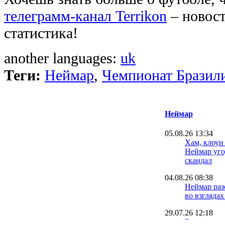
телеграмм-канал Terrikon
– новост
статистика!
another languages:
uk
Теги:
Неймар
,
Чемпионат Бразил
Неймар
05.08.26 13:34
Хам, клоун
Неймар уго
скандал
04.08.26 08:38
Неймар раз
во взглядах
29.07.26 12:18
Больше не з