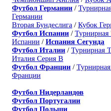
Футбол Германии
/
Турнирная
Германии
Вторая Бундеслига
/
Кубок Ге
Футбол Испании
/
Турнирная
Испании
/
Испания Сегунда
Футбол Италии
/
Турнирная 
Италия Серия B
Футбол Франции
/
Турнирная
Франции
Футбол Нидерландов
Футбол Португалии
Футбол Польши