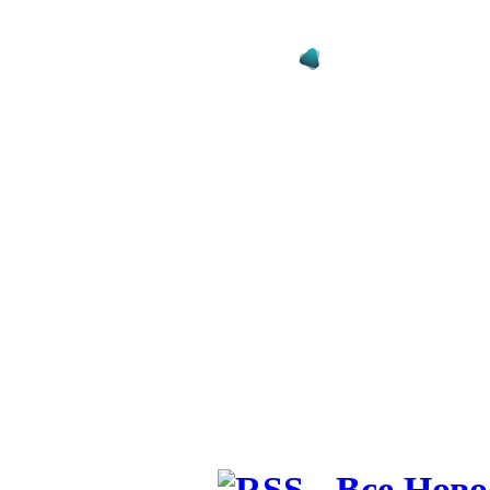
делать: Не
сборной Бр
27.07.26 00:19
Скандал в 
набросился
команде
26.07.26 11:56
Дубль Нейм
от поражен