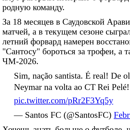
родную команду.
За 18 месяцев в Саудовской Арав
матчей, а в текущем сезоне сыгра
летний форвард намерен восстано
"Сантосу" бороться за трофеи, а 
ЧМ-2026.
Sim, nação santista. É real! De o
Neymar na volta ao CT Rei Pel
pic.twitter.com/pRr2F3Yq5y
— Santos FC (@SantosFC)
Febr
Хочешь знать больше о футболе, 