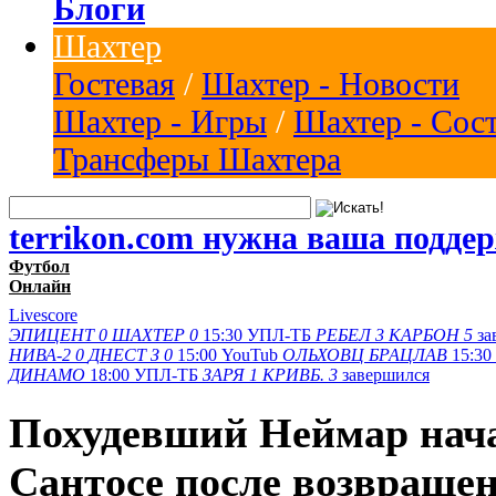
Блоги
Шахтер
Гостевая
/
Шахтер - Новости
Шахтер - Игры
/
Шахтер - Сос
Трансферы Шахтера
terrikon.com нужна ваша подде
Футбол
Онлайн
Livescore
ЭПИЦЕНТ
0
ШАХТЕР
0
15:30
УПЛ-ТБ
РЕБЕЛ
3
КАРБОН
5
за
НИВА-2
0
ДНЕСТ З
0
15:00
YouTub
ОЛЬХОВЦ
БРАЦЛАВ
15:30
ДИНАМО
18:00
УПЛ-ТБ
ЗАРЯ
1
КРИВБ.
3
завершился
Похудевший Неймар нача
Сантосе после возвраще