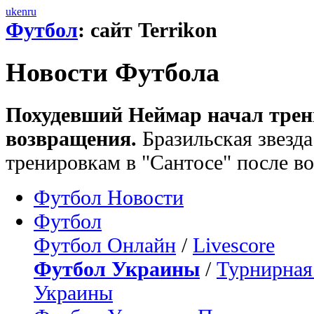
uk
en
ru
Футбол
: сайт Terrikon
Новости Футбола
Похудевший Неймар начал трен
возвращения.
Бразильская звезд
тренировкам в "Сантосе" после в
Футбол Новости
Футбол
Футбол Онлайн
/
Livescore
Футбол Украины
/
Турнирная
Украины