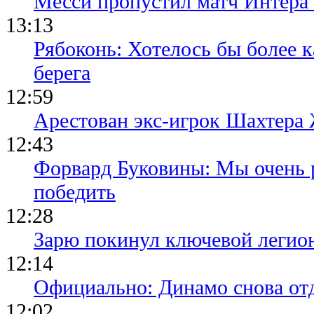
Месси пропустил матч Интера
13:13
Рябоконь: Хотелось бы более к
берега
12:59
Арестован экс-игрок Шахтера
12:43
Форвард Буковины: Мы очень р
победить
12:28
Зарю покинул ключевой легио
12:14
Официально: Динамо снова отд
12:02