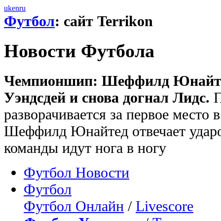
uk
en
ru
Футбол
: сайт Terrikon
Новости Футбола
Чемпионшип: Шеффилд Юнайтед
Уэндсдей и снова догнал Лидс.
П
разворачивается за первое место
Шеффилд Юнайтед отвечает ударо
команды идут нога в ногу
Футбол Новости
Футбол
Футбол Онлайн
/
Livescore