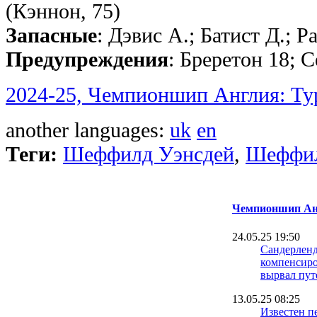
(Кэннон, 75)
Запасные
: Дэвис А.; Батист Д.; 
Предупреждения
: Бреретон 18; 
2024-25, Чемпионшип Англия: Ту
another languages:
uk
en
Теги:
Шеффилд Уэнсдей
,
Шеффил
Чемпионшип Анг
24.05.25 19:50
Сандерленд
компенсиро
вырвал пут
13.05.25 08:25
Известен п