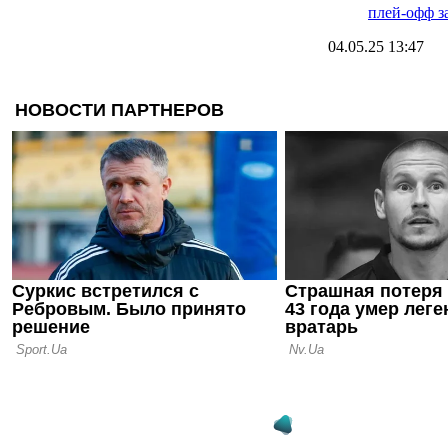
плей-офф з
04.05.25 13:47
Фрэнк Лэм
пробиться 
Ковентри
03.05.25 17:37
Соломон п
обыграть П
выиграть а
Чемпионш
02.05.25 16:45
Джо Аллен 
завершении