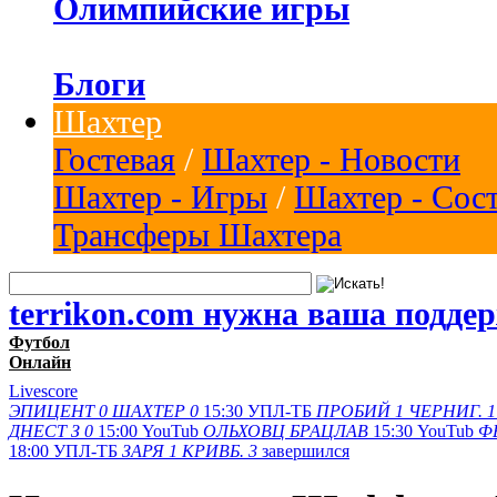
Олимпийские игры
Блоги
Шахтер
Гостевая
/
Шахтер - Новости
Шахтер - Игры
/
Шахтер - Сос
Трансферы Шахтера
terrikon.com нужна ваша подде
Футбол
Онлайн
Livescore
ЭПИЦЕНТ
0
ШАХТЕР
0
15:30
УПЛ-ТБ
ПРОБИЙ
1
ЧЕРНИГ.
1
ДНЕСТ З
0
15:00
YouTub
ОЛЬХОВЦ
БРАЦЛАВ
15:30
YouTub
Ф
18:00
УПЛ-ТБ
ЗАРЯ
1
КРИВБ.
3
завершился