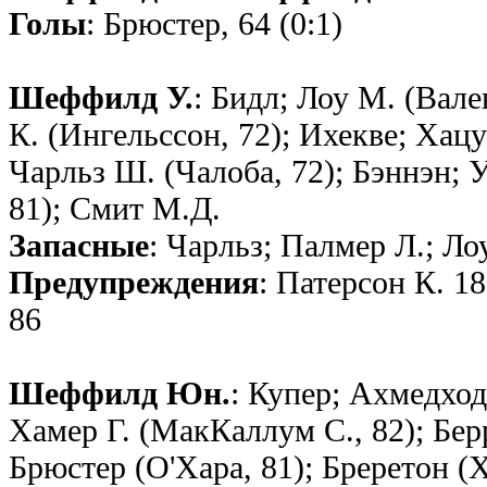
Голы
: Брюстер, 64 (0:1)
Шеффилд У.
: Бидл; Лоу М. (Вале
К. (Ингельссон, 72); Ихекве; Хац
Чарльз Ш. (Чалоба, 72); Бэннэн; У
81); Смит М.Д.
Запасные
: Чарльз; Палмер Л.; Ло
Предупреждения
: Патерсон К. 1
86
Шеффилд Юн.
: Купер; Ахмедхо
Хамер Г. (МакКаллум С., 82); Бер
Брюстер (О'Хара, 81); Бреретон (Х