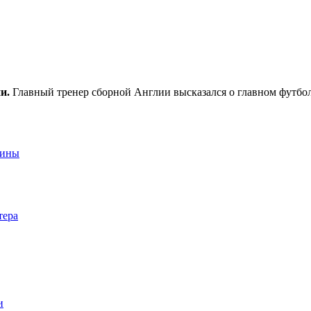
и.
Главный тренер сборной Англии высказался о главном футбол
аины
тера
и