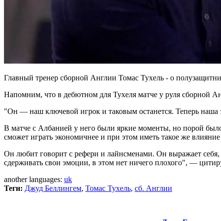
Главный тренер сборной Англии Томас Тухель - о полузащитн
Напомним, что в дебютном для Тухеля матче у руля сборной А
"Он — наш ключевой игрок и таковым останется. Теперь наша з
В матче с Албанией у него были яркие моменты, но порой было
сможет играть экономичнее и при этом иметь такое же влияние
Он любит говорит с рефери и лайнсменами. Он выражает себя, 
сдерживать свои эмоции, в этом нет ничего плохого", — цитиру
another languages:
uk
Теги:
Джуд Беллингем
,
Томас Тухель
,
сб. Англии