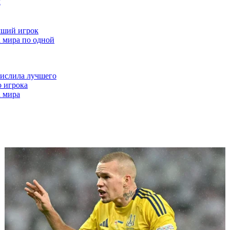
м
чший игрок
 мира по одной
слила лучшего
 игрока
 мира
еской сборной
 мира - без Олисе
ого клуба забили
М больше, чем
борных
круче Кейна: У
глии есть новый