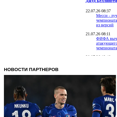
Джуд Беллинге
22.07.26 08:37
Месси - лу
чемпионата
из версий
21.07.26 08:11
ФИФА вычи
атакующего
чемпионата
20.07.26 13:49
В символич
чемпионата
и Возиньи
19.07.26 12:15
Игроки одн
голов на Ч
любая из с
19.07.26 08:58
Беллингем 
сборной Ан
рекордсмен