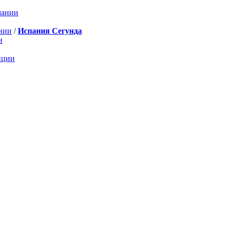
мании
нии
/
Испания Сегунда
и
нции