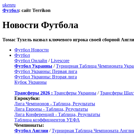
uk
en
ru
Футбол
: сайт Terrikon
Новости Футбола
Томас Тухель назвал ключевого игрока своей сборной Англи
Футбол Новости
Футбол
Футбол Онлайн
/
Livescore
Футбол Украины
/
Турнирная Таблица Чемпионата Укр
Футбол Украины: Первая лига
Футбол Украины: Вторая лига
Кубок Украины
Трансферы 2026 :
Трансферы Украины
/
Трансферы Шах
Еврокубки:
Лига Чемпионов - Таблица, Результаты
Лига Европы - Таблица, Результаты
Лига Конференций - Таблица, Результаты
Таблица коэффициентов УЕФА
Чемпионаты:
Футбол Англии
/
Турнирная Таблица Чемпионата Англи