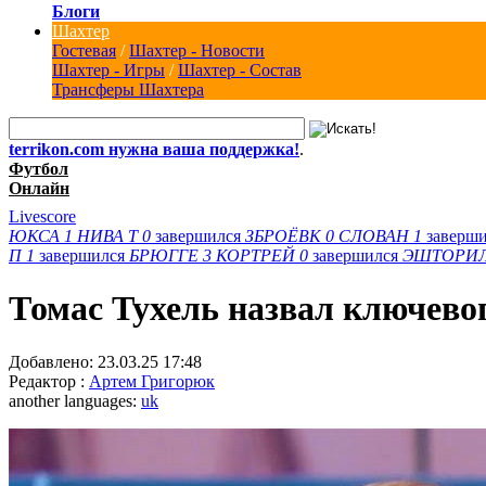
Блоги
Шахтер
Гостевая
/
Шахтер - Новости
Шахтер - Игры
/
Шахтер - Состав
Трансферы Шахтера
terrikon.com нужна ваша поддержка!
.
Футбол
Онлайн
Livescore
ЮКСА
1
НИВА Т
0
завершился
ЗБРОЁВК
0
СЛОВАН
1
заверш
П
1
завершился
БРЮГГЕ
3
КОРТРЕЙ
0
завершился
ЭШТОРИ
Томас Тухель назвал ключево
Добавлено:
23.03.25 17:48
Редактор :
Артем Григорюк
another languages:
uk