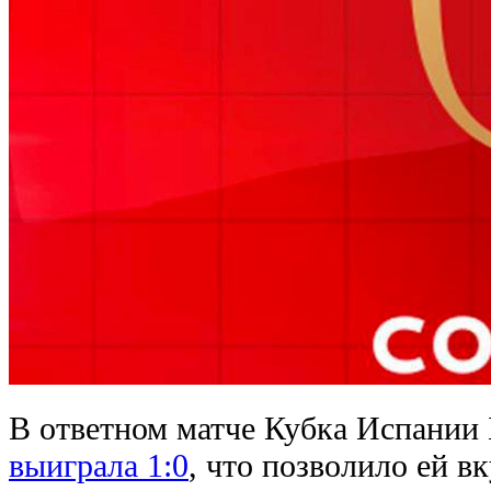
В ответном матче Кубка Испании
выиграла 1:0
, что позволило ей в