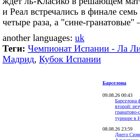
ждет ль-Класико в решающем матч
и Реал встречались в финале семь
четыре раза, а "сине-гранатовые"
another languages:
uk
Теги:
Чемпионат Испании - Ла Л
Мадрид
,
Кубок Испании
Барселона
09.08.26 00:43
Барселона
второй: рез
гранатово-
турнире в 
08.08.26 23:59
Диего Симе