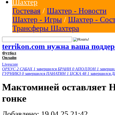
Шахтер
Гостевая
/
Шахтер - Новости
Шахтер - Игры
/
Шахтер - Сос
Трансферы Шахтера
terrikon.com нужна ваша подде
Футбол
Онлайн
Livescore
ОРХУС
2
САБАХ
1
завершился
БРАНН
0
АПОЛЛОН
1
заверши
ГУРНИКЗ
0
завершился
ПАНАТИН
1
ЦСКА 48
1
завершился
Д
Мактоминей оставляет Н
гонке
Добавлено:
19.04.25 21:42