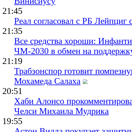
Винисиусу
21:45
Реал согласовал с РБ Лейпциг
21:35
Все средства хороши: Инфант
ЧМ-2030 в обмен на поддержк
21:19
Трабзонспор готовит помпезн
Мохамеда Салаха
20:51
Хаби Алонсо прокомментирова
Челси Михаила Мудрика
19:55
Астон Вилла покупает защитн