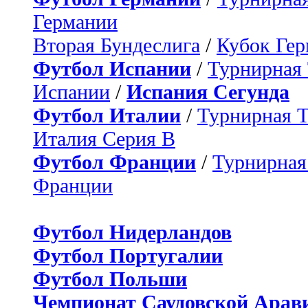
Германии
Вторая Бундеслига
/
Кубок Ге
Футбол Испании
/
Турнирная
Испании
/
Испания Сегунда
Футбол Италии
/
Турнирная 
Италия Серия B
Футбол Франции
/
Турнирная
Франции
Футбол Нидерландов
Футбол Португалии
Футбол Польши
Чемпионат Саудовской Арав