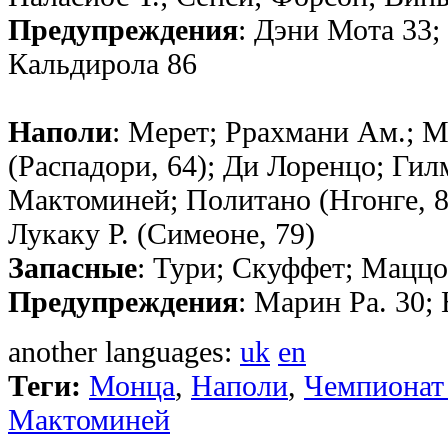
Предупреждения
: Дэни Мота 33;
Кальдирола 86
Наполи
: Мерет; Ррахмани Ам.; М
(Распадори, 64); Ди Лоренцо; Гил
Мактоминей; Политано (Нгонге, 8
Лукаку Р. (Симеоне, 79)
Запасные
: Тури; Скуффет; Маццо
Предупреждения
: Марин Ра. 30;
another languages:
uk
en
Теги:
Монца
,
Наполи
,
Чемпионат
Мактоминей