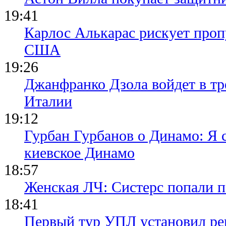
19:41
Карлос Алькарас рискует про
США
19:26
Джанфранко Дзола войдет в тр
Италии
19:12
Гурбан Гурбанов о Динамо: Я с
киевское Динамо
18:57
Женская ЛЧ: Систерс попали п
18:41
Первый тур УПЛ установил ре