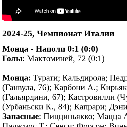
2024-25, Чемпионат Италии
Монца - Наполи 0:1 (0:0)
Голы
: Мактоминей, 72 (0:1)
Монца
: Турати; Кальдирола; Пед
(Ганвула, 76); Карбони А.; Кирья
(Гальярдини, 67); Кастровилли (Ч
(Урбаньски К., 84); Капрари; Дэн
Запасные
: Пицциньякко; Мацца A
Паласиос Т.; Сенси; Форсон; Винь