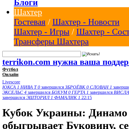
Блоги
Шахтер
Гостевая
/
Шахтер - Новости
Шахтер - Игры
/
Шахтер - Сос
Трансферы Шахтера
terrikon.com нужна ваша подде
Футбол
Онлайн
Livescore
ЮКСА
1
НИВА Т
0
завершился
ЗБРОЁВК
0
СЛОВАН
1
заверш
ЭКСЕЛЬС
4
завершился
БОХУМ
0
ГЕРТА
1
завершился
ВИСЛА
завершился
ЭШТОРИЛ
1
ФАМАЛИК
1
22:15
Кубок Украины: Динамо
обыгрывает Буковину, с