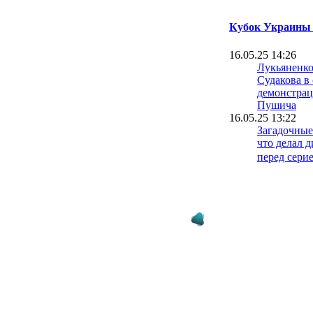
Кубок Украины 
16.05.25 14:26
Лукьяненко
Судакова в 
демонстрац
Пушича
16.05.25 13:22
Загадочные
что делал 
перед сери
15.05.25 17:33
xG финала 
Шахтер - 0,
15.05.25 12:50
Мирослав С
должен был
15.05.25 11:34
Артем Мил
родил гол 