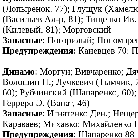
(Лопыренок, 77); Глущук (Хамелю
(Васильев Ал-р, 81); Тищенко Ив.
(Килевый, 81); Морговский
Запасные
: Погорилый; Пономарен
Предупреждения
: Каневцев 70; 
Динамо
: Моргун; Вивчаренко; Дя
Волошин Н.; Лучкевич (Тымчик, 7
60); Рубчинский (Шапаренко, 60);
Герреро Э. (Ванат, 46)
Запасные
: Игнатенко Ден.; Нещер
Караваев; Михавко; Михайленко 
Предупреждения
: Шапаренко 88