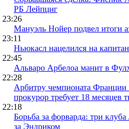
РБ Лейпциг
23:26
Мануэль Нойер подвел итоги а
23:11
Ньюкасл нацелился на капита
22:45
Альваро Арбелоа манит в Фулх
22:28
Арбитру чемпионата Франции 
прокурор требует 18 месяцев 
22:18
Борьба за форварда: три клуба
за Эндриком