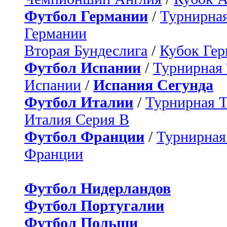
Футбол Германии
/
Турнирная
Германии
Вторая Бундеслига
/
Кубок Ге
Футбол Испании
/
Турнирная
Испании
/
Испания Сегунда
Футбол Италии
/
Турнирная 
Италия Серия B
Футбол Франции
/
Турнирная
Франции
Футбол Нидерландов
Футбол Португалии
Футбол Польши