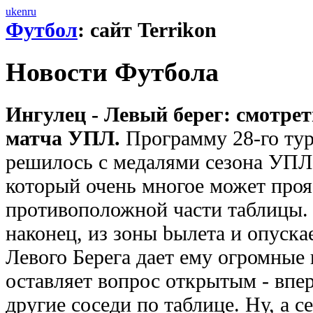
uk
en
ru
Футбол
: сайт Terrikon
Новости Футбола
Ингулец - Левый берег: смотре
матча УПЛ.
Программу 28-го тур
решилось с медалями сезона УПЛ,
который очень многое может проя
противоположной части таблицы. 
наконец, из зоны bылeта и опуска
Левого Берега дает ему огромные
оставляет вопрос открытым - впе
другие соседи по таблице. Ну, а с