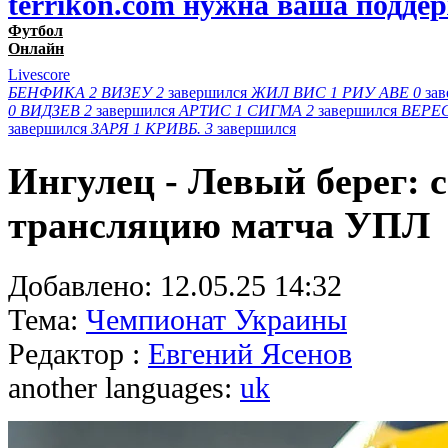
terrikon.com нужна ваша подде
Футбол
Онлайн
Livescore
БЕНФИКА
2
ВИЗЕУ
2
завершился
ЖИЛ ВИС
1
РИУ АВЕ
0
за
0
ВИДЗЕВ
2
завершился
АРТИС
1
СИГМА
2
завершился
ВЕРЕ
завершился
ЗАРЯ
1
КРИВБ.
3
завершился
Ингулец - Левый берег: 
трансляцию матча УПЛ
Добавлено:
12.05.25 14:32
Тема:
Чемпионат Украины
Редактор :
Евгений Ясенов
another languages:
uk