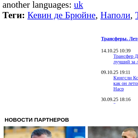
another languages:
uk
Теги:
Кевин де Брюйне
,
Наполи
,
Трансферы. Лет
14.10.25 10:39
Трансфер Д
лучший за 
09.10.25 19:11
Кингсли Ко
как он лет
Наср
30.09.25 18:16
Румменигге
Ньюкасл и
22.09.25 09:42
Оболонь на
вратаря на 
травмиров