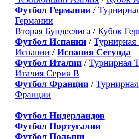
Футбол Германии
/
Турнирная
Германии
Вторая Бундеслига
/
Кубок Ге
Футбол Испании
/
Турнирная
Испании
/
Испания Сегунда
Футбол Италии
/
Турнирная 
Италия Серия B
Футбол Франции
/
Турнирная
Франции
Футбол Нидерландов
Футбол Португалии
Футбол Польши