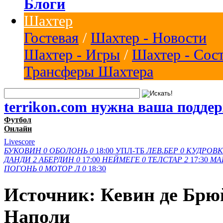
Блоги
Шахтер
Гостевая
/
Шахтер - Новости
Шахтер - Игры
/
Шахтер - Сос
Трансферы Шахтера
terrikon.com нужна ваша подде
Футбол
Онлайн
Livescore
БУКОВИН
0
ОБОЛОНЬ
0
18:00
УПЛ-ТБ
ЛЕВ.БЕР
0
КУДРОВК
ДАНДИ
2
АБЕРДИН
0
17:00
НЕЙМЕГЕ
0
ТЕЛСТАР
2
17:30
МА
ПОГОНЬ
0
МОТОР Л
0
18:30
Источник: Кевин де Брю
Наполи