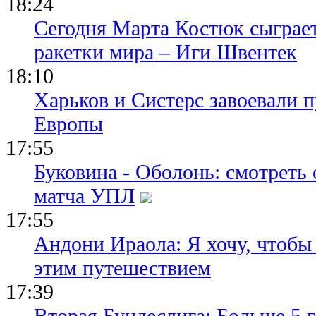
18:24
Сегодня Марта Костюк сыграе
ракетки мира – Иги Швентек
18:10
Харьков и Систерс завоевали 
Европы
17:55
Буковина - Оболонь: смотреть
матча УПЛ
17:55
Андони Ираола: Я хочу, чтобы
этим путешествием
17:39
Вторая Бундеслига: Больше 5 г