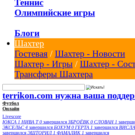
Теннис
Олимпийские игры
Блоги
Шахтер
Гостевая
/
Шахтер - Новости
Шахтер - Игры
/
Шахтер - Сос
Трансферы Шахтера
terrikon.com нужна ваша подде
Футбол
Онлайн
Livescore
ЮКСА
1
НИВА Т
0
завершился
ЗБРОЁВК
0
СЛОВАН
1
заверш
ЭКСЕЛЬС
4
завершился
БОХУМ
0
ГЕРТА
1
завершился
ВИСЛА
завершился
ЭШТОРИЛ
1
ФАМАЛИК
1
завершился