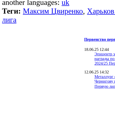
another languages:
uk
Теги:
Максим Цвиренко
,
Харько
лига
Первенство перв
18.06.25 12:44
Эпицентр з
награды по
2024/25 Пе
12.06.25 14:32
Металлург 
Чернигову 
Первую ли
08.06.25 16:18
Первая лиг
остается, 
утопил Мет