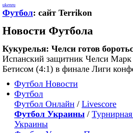
uk
en
ru
Футбол
: сайт Terrikon
Новости Футбола
Кукурелья: Челси готов боротьс
Испанский защитник Челси Марк К
Бетисом (4:1) в финале Лиги кон
Футбол Новости
Футбол
Футбол Онлайн
/
Livescore
Футбол Украины
/
Турнирная
Украины