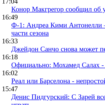
17:04
Конор Макгрегор сообщил об 
16:49
Ф-1: Андреа Кими Антонелли 
части сезона
16:33
Джейдон Санчо снова может п
16:18
Официально: Мохамед Салах -
16:02
Реал или Барселона - непросто
15:47
Денис Пидгурский: С Зарей вс
играть