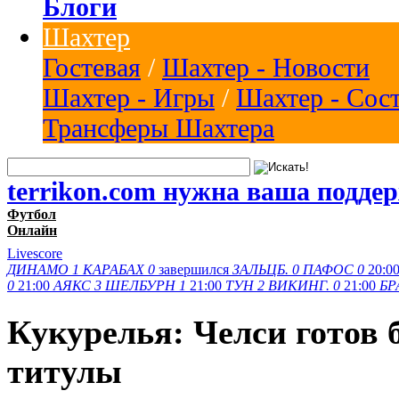
Блоги
Шахтер
Гостевая
/
Шахтер - Новости
Шахтер - Игры
/
Шахтер - Сос
Трансферы Шахтера
terrikon.com нужна ваша подде
Футбол
Онлайн
Livescore
ДИНАМО
1
КАРАБАХ
0
завершился
ЗАЛЬЦБ.
0
ПАФОС
0
20:0
0
21:00
АЯКС
3
ШЕЛБУРН
1
21:00
ТУН
2
ВИКИНГ.
0
21:00
БР
Кукурелья: Челси готов 
титулы