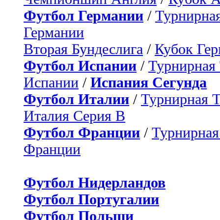
Футбол Германии
/
Турнирная
Германии
Вторая Бундеслига
/
Кубок Ге
Футбол Испании
/
Турнирная
Испании
/
Испания Сегунда
Футбол Италии
/
Турнирная 
Италия Серия B
Футбол Франции
/
Турнирная
Франции
Футбол Нидерландов
Футбол Португалии
Футбол Польши