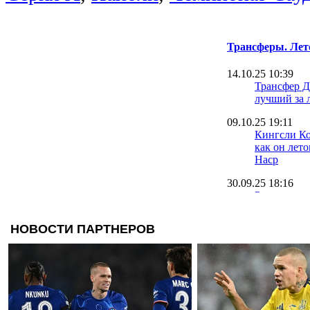
Трансферы. Лет
14.10.25 10:39
Трансфер Д
лучший за 
09.10.25 19:11
Кингсли Ко
как он лет
Наср
30.09.25 18:16
Румменигге
Ньюкасл и
22.09.25 09:42
Оболонь на
вратаря на 
травмиров
20.09.25 10:40
Источник: 