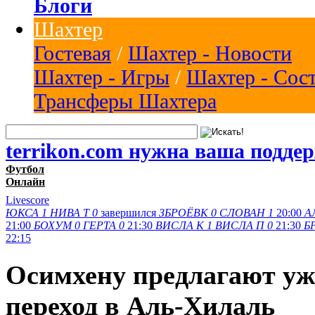
Блоги
Шахтер
Гостевая
/
Шахтер - Новости
Шахтер - Игры
/
Шахтер - Сос
Трансферы Шахтера
terrikon.com нужна ваша подде
Футбол
Онлайн
Livescore
ЮКСА
1
НИВА Т
0
завершился
ЗБРОЁВК
0
СЛОВАН
1
20:00
А
21:00
БОХУМ
0
ГЕРТА
0
21:30
ВИСЛА K
1
ВИСЛА П
0
21:30
Б
22:15
Осимхену предлагают уже
переход в Аль-Хилаль