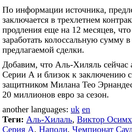
По информации источника, пред
заключается в трехлетнем контра
продления еще на 12 месяцев, чт
заработать колоссальную сумму в 
предлагаемой сделки.
Добавим, что Аль-Хиляль сейчас 
Серии А и близок к заключению 
защитником Милана Тео Эрнандес
20 миллионов евро за сезон.
another languages:
uk
en
Теги:
Аль-Хилаль
,
Виктор Осимх
Серия А
,
Наполи
,
Чемпионат Сау