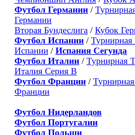
Футбол Германии
/
Турнирная
Германии
Вторая Бундеслига
/
Кубок Ге
Футбол Испании
/
Турнирная
Испании
/
Испания Сегунда
Футбол Италии
/
Турнирная 
Италия Серия B
Футбол Франции
/
Турнирная
Франции
Футбол Нидерландов
Футбол Португалии
Футбол Польши