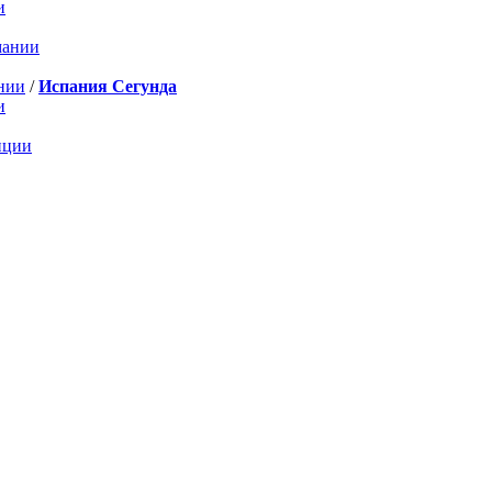
и
мании
нии
/
Испания Сегунда
и
нции