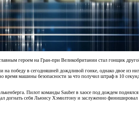
 главным героем на Гран-при Великобритании стал гонщик друго
 на победу в сегодняшней дождливой гонке, однако двое из ни
 во время машины безопасности за что получил штраф в 10 секунд
енберга. Пилот команды Sauber в хаосе под дождем поднялся с 
 дал догнать себя Льюису Хэмилтону и заслуженно финишировал 