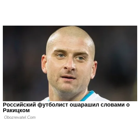
ис - чемпион
 Ферстаппен,
астри - тройка
следней
ии сезона
азбил свой
последней
ран-При Абу-