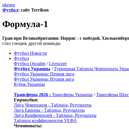
uk
en
ru
Футбол
: сайт Terrikon
Формула-1
Гран-при Великобритании: Норрис - с победой, Хюлькенберг
стал гонщик другой команды
Футбол Новости
Футбол
Футбол Онлайн
/
Livescore
Футбол Украины
/
Турнирная Таблица Чемпионата Укр
Футбол Украины: Первая лига
Футбол Украины: Вторая лига
Кубок Украины
Трансферы 2026 :
Трансферы Украины
/
Трансферы Шах
Еврокубки:
Лига Чемпионов - Таблица, Результаты
Лига Европы - Таблица, Результаты
Лига Конференций - Таблица, Результаты
Таблица коэффициентов УЕФА
Чемпионаты: