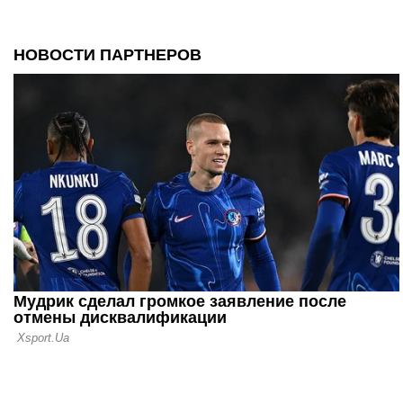
07.12.25 16:36
Ландо Норр
Формулы 1
06.12.25 17:36
Формула-1:
Норрис, Пи
лидер в по
квалификац
06.12.25 15:16
Хэмилтон р
Феррари в 
практике Г
Даби