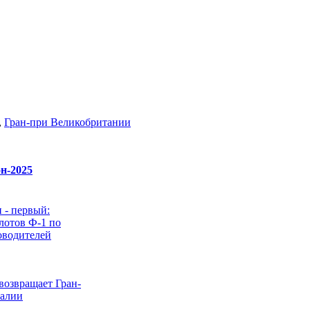
,
Гран-при Великобритании
н-2025
 - первый:
лотов Ф-1 по
оводителей
возвращает Гран-
галии