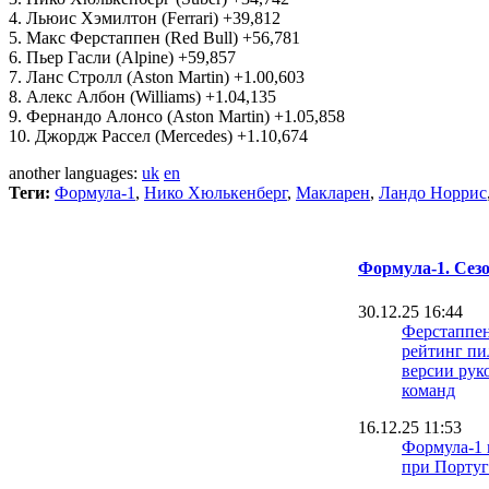
4. Льюис Хэмилтон (Ferrari) +39,812
5. Макс Ферстаппен (Red Bull) +56,781
6. Пьер Гасли (Alpine) +59,857
7. Ланс Стролл (Aston Martin) +1.00,603
8. Алекс Албон (Williams) +1.04,135
9. Фернандо Алонсо (Aston Martin) +1.05,858
10. Джордж Рассел (Mercedes) +1.10,674
another languages:
uk
en
Теги:
Формула-1
,
Нико Хюлькенберг
,
Макларен
,
Ландо Норрис
Формула-1. Сезо
30.12.25 16:44
Ферстаппен
рейтинг пи
версии рук
команд
16.12.25 11:53
Формула-1 
при Порту