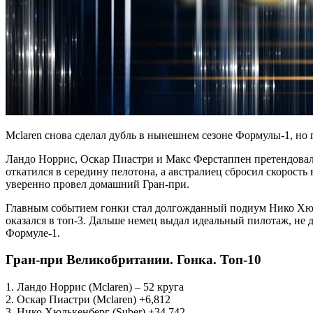
Mclaren снова сделал дубль в нынешнем сезоне Формулы-1, но
Ландо Норрис, Оскар Пиастри и Макс Ферстаппен претендовали
откатился в середину пелотона, а австралиец сбросил скорость
уверенно провел домашний Гран-при.
Главным событием гонки стал долгожданный подиум Нико Хюльк
оказался в топ-3. Дальше немец выдал идеальный пилотаж, не
Формуле-1.
Гран-при Великобритании. Гонка. Топ-10
1. Ландо Норрис (Mclaren) – 52 круга
2. Оскар Пиастри (Mclaren) +6,812
3. Нико Хюлькенберг (Suber) +34,742