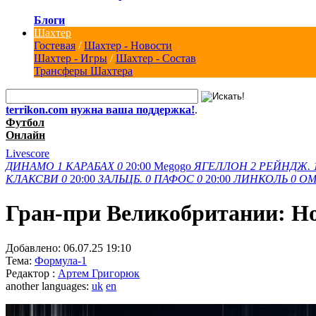
Блоги
Шахтер
Гостевая
/
Шахтер - Новости
Шахтер - Игры
/
Шахтер - Состав
Трансферы Шахтера
terrikon.com нужна ваша поддержка!
.
Футбол
Онлайн
Livescore
ДИНАМО
1
КАРАБАХ
0
20:00
Megogo
ЯГЕЛЛОН
2
РЕЙНДЖ.
КЛАКСВИ
0
20:00
ЗАЛЬЦБ.
0
ПАФОС
0
20:00
ЛИНКОЛЬ
0
ОМ
Гран-при Великобритании: Нор
Добавлено:
06.07.25 19:10
Тема:
Формула-1
Редактор :
Артем Григорюк
another languages:
uk
en