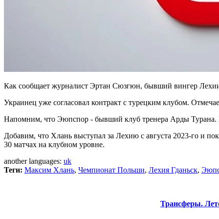
Как сообщает журналист Эртан Сюзгюн, бывший вингер Лехи
Украинец уже согласовал контракт с турецким клубом. Отмеча
Напомним, что Эюпспор - бывший клуб тренера Арды Турана. И
Добавим, что Хлань выступал за Лехию с августа 2023-го и пок
30 матчах на клубном уровне.
another languages:
uk
Теги:
Максим Хлань
,
Чемпионат Польши
,
Лехия Гданьск
,
Эюп
Трансферы. Лет