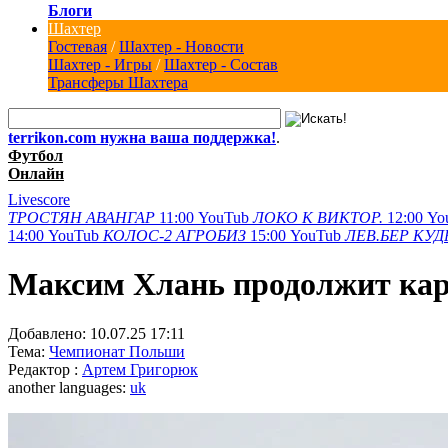
Блоги
Шахтер
Гостевая
/
Шахтер - Новости
Шахтер - Игры
/
Шахтер - Состав
Трансферы Шахтера
terrikon.com нужна ваша поддержка!
.
Футбол
Онлайн
Livescore
ТРОСТЯН
АВАНГАР
11:00
YouTub
ЛОКО К
ВИКТОР.
12:00
Yo
14:00
YouTub
КОЛОС-2
АГРОБИЗ
15:00
YouTub
ЛЕВ.БЕР
КУД
Максим Хлань продолжит кар
Добавлено:
10.07.25 17:11
Тема:
Чемпионат Польши
Редактор :
Артем Григорюк
another languages:
uk