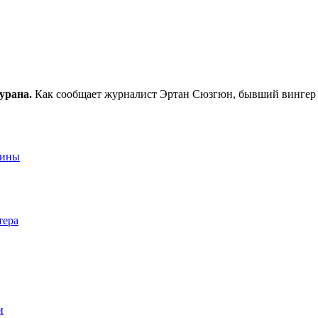
урана.
Как сообщает журналист Эртан Сюзгюн, бывший вингер
аины
тера
и