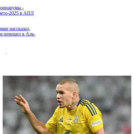
оннарумы -
лето-2025 в АПЛ
ман рассказал,
ом перешел в Аль-
 обозвал
диотами
шла нового
замену
анному Марченко
Рух перехватил
овичка УПЛ