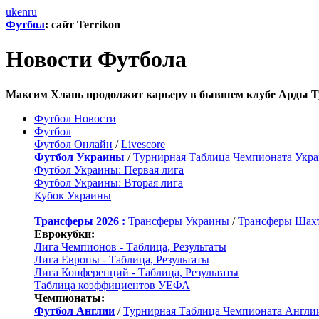
uk
en
ru
Футбол
: сайт Terrikon
Новости Футбола
Максим Хлань продолжит карьеру в бывшем клубе Арды Т
Футбол Новости
Футбол
Футбол Онлайн
/
Livescore
Футбол Украины
/
Турнирная Таблица Чемпионата Укр
Футбол Украины: Первая лига
Футбол Украины: Вторая лига
Кубок Украины
Трансферы 2026 :
Трансферы Украины
/
Трансферы Шах
Еврокубки:
Лига Чемпионов - Таблица, Результаты
Лига Европы - Таблица, Результаты
Лига Конференций - Таблица, Результаты
Таблица коэффициентов УЕФА
Чемпионаты:
Футбол Англии
/
Турнирная Таблица Чемпионата Англи