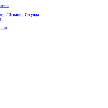
мании
нии
/
Испания Сегунда
и
нции