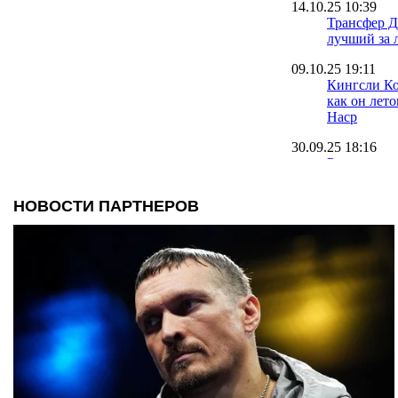
14.10.25 10:39
Трансфер Д
лучший за 
09.10.25 19:11
Кингсли Ко
как он лет
Наср
30.09.25 18:16
Румменигге
Ньюкасл и
22.09.25 09:42
Оболонь на
вратаря на 
травмиров
20.09.25 10:40
Источник: 
игрока у н