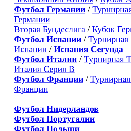
Футбол Германии
/
Турнирная
Германии
Вторая Бундеслига
/
Кубок Ге
Футбол Испании
/
Турнирная
Испании
/
Испания Сегунда
Футбол Италии
/
Турнирная 
Италия Серия B
Футбол Франции
/
Турнирная
Франции
Футбол Нидерландов
Футбол Португалии
Футбол Польши