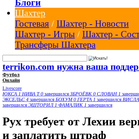
Блоги
Шахтер
Гостевая
/
Шахтер - Новости
Шахтер - Игры
/
Шахтер - Сос
Трансферы Шахтера
terrikon.com нужна ваша подде
Футбол
Онлайн
Livescore
ЮКСА
1
НИВА Т
0
завершился
ЗБРОЁВК
0
СЛОВАН
1
заверш
ЭКСЕЛЬС
4
завершился
БОХУМ
0
ГЕРТА
1
завершился
ВИСЛА
завершился
ЭШТОРИЛ
1
ФАМАЛИК
1
завершился
Рух требует от Лехии ве
и заплатить штраф