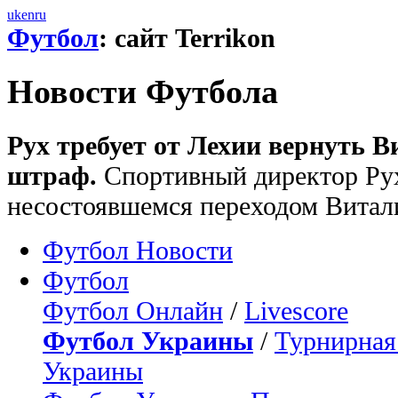
uk
en
ru
Футбол
: сайт Terrikon
Новости Футбола
Рух требует от Лехии вернуть В
штраф.
Спортивный директор Рух
несостоявшемся переходом Витал
Футбол Новости
Футбол
Футбол Онлайн
/
Livescore
Футбол Украины
/
Турнирная
Украины