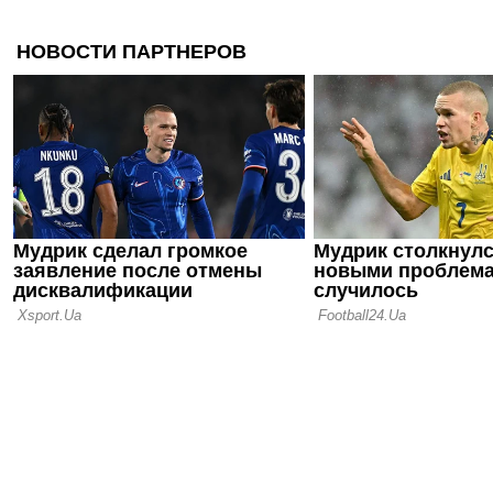
Велетень о 
На трениро
шести зале
16.07.26 18:11
Сергей Пал
нас в Сове
12.07.26 12:31
Ротань: Ту
слабое мес
последних 