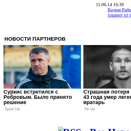
11.06.14 16:39
Вадим Раби
тошнит от 
03.04.14 12:07
Вадим Раби
России само
меня могло
16.01.14 20:24
Вадим Раби
"Хулиганов
интересует
31.12.13 12:31
Леонид Куч
люблю Одес
где вода - 
ключом"