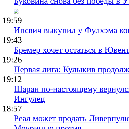
Буковина снова без победы в 
19:59
Ипсвич выкупил у Фулхэма ко
19:43
Бремер хочет остаться в Ювент
19:26
Первая лига: Кулыкив продолж
19:12
Шаран по-настоящему вернулс
Ингулец
18:57
Реал может продать Ливерпул
Моуринью против