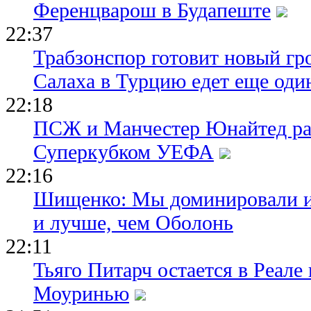
Ференцварош в Будапеште
22:37
Трабзонспор готовит новый гр
Салаха в Турцию едет еще оди
22:18
ПСЖ и Манчестер Юнайтед ра
Суперкубком УЕФА
22:16
Шищенко: Мы доминировали и
и лучше, чем Оболонь
22:11
Тьяго Питарч остается в Реал
Моуринью