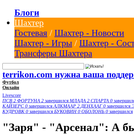
Блоги
Шахтер
Гостевая
/
Шахтер - Новости
Шахтер - Игры
/
Шахтер - Сос
Трансферы Шахтера
terrikon.com нужна ваша подде
Футбол
Онлайн
Livescore
ПСВ
2
ФОРТУНА
2
завершился
МЛАДА
2
СПАРТА
0
завершил
КАЙЗЕРС
0
завершился
АЛКМААР
2
ДЕНХААГ
0
завершился
КУДРОВК
0
завершился
БУКОВИН
0
ОБОЛОНЬ
0
завершился
"Заря" - "Арсенал": А б