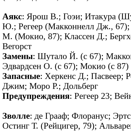
Аякс
: Ярош В.; Гоэи; Итакура (Шу
Ю.; Регеер (Макконнелл Дж., 67); 
М. (Мокио, 87); Классен Д.; Бергх
Вегорст
Замены
: Шутало Й. (с 67); Маккон
Эдвардсен О. (с 67); Мокио (с 87)
Запасные
: Херкенс Д.; Пасвеер; 
Джим; Моро Р.; Дольберг
Предупреждения
: Регеер 23; Вей
Зволле
: де Грааф; Флоранус; Эрт
Остинг Т. (Рейцигер, 79); Альваре