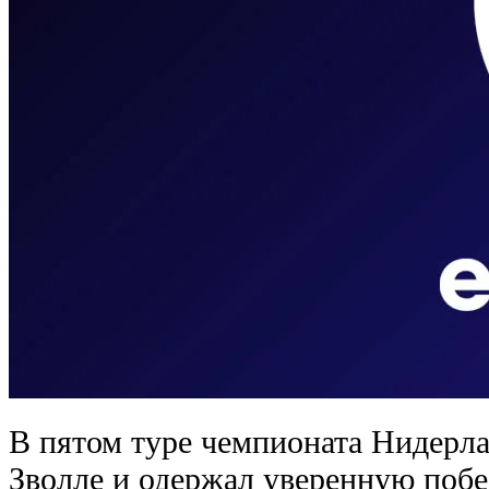
В пятом туре чемпионата Нидерл
Зволле и одержал уверенную побед