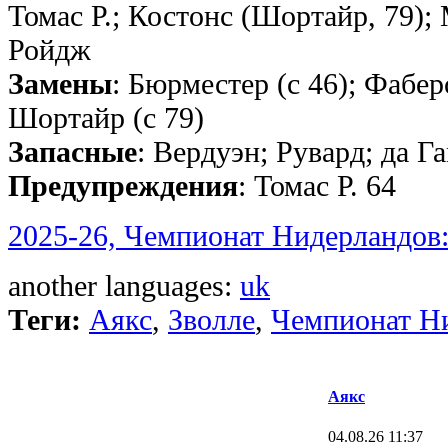
Томас Р.; Костонс (Шортайр, 79); 
Ройдж
Замены
: Бюрместер (с 46); Фаберс
Шортайр (с 79)
Запасные
: Вердуэн; Рувард; да Г
Предупреждения
: Томас Р. 64
2025-26, Чемпионат Нидерландов:
another languages:
uk
Теги:
Аякс
,
Зволле
,
Чемпионат Н
Аякс
04.08.26 11:37