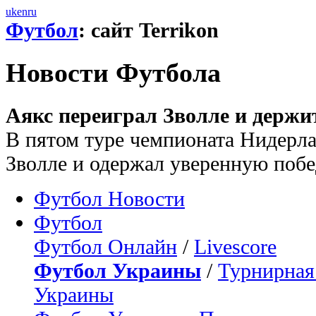
uk
en
ru
Футбол
: сайт Terrikon
Новости Футбола
Аякс переиграл Зволле и держи
В пятом туре чемпионата Нидерл
Зволле и одержал уверенную побед
Футбол Новости
Футбол
Футбол Онлайн
/
Livescore
Футбол Украины
/
Турнирная
Украины