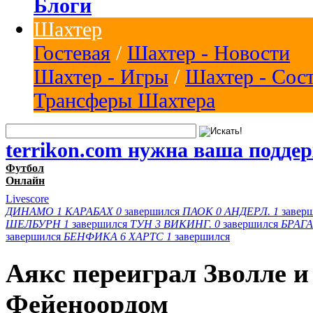
Блоги
Шахтер
Гостевая
/
Шахтер - Новости
Шахтер - Игры
/
Шахтер - Сос
Трансферы Шахтера
terrikon.com нужна ваша подде
Футбол
Онлайн
Livescore
ДИНАМО
1
КАРАБАХ
0
завершился
ПАОК
0
АНДЕРЛ.
1
завер
ШЕЛБУРН
1
завершился
ТУН
3
ВИКИНГ.
0
завершился
БРАГА
завершился
БЕНФИКА
6
ХАРТС
1
завершился
Аякс переиграл Зволле и
Фейеноордом