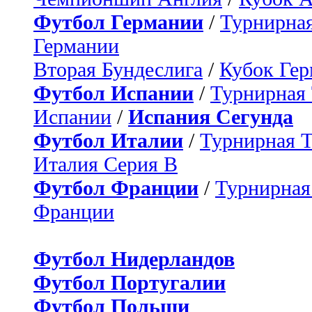
Футбол Германии
/
Турнирная
Германии
Вторая Бундеслига
/
Кубок Ге
Футбол Испании
/
Турнирная
Испании
/
Испания Сегунда
Футбол Италии
/
Турнирная 
Италия Серия B
Футбол Франции
/
Турнирная
Франции
Футбол Нидерландов
Футбол Португалии
Футбол Польши