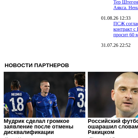
Тер Штеген
Аякса. Нен
01.08.26 12:33
ПСЖ согла
контракт с 
просит 60 
31.07.26 22:52
Юлиан Бран
Аякса
31.07.26 11:28
Тер Штеген
23.07.26 19:26
Барселона 
предложени
Штеген пер