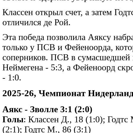
Классен открыл счет, а затем Год
отличился де Рой.
Эта победа позволила Аяксу набра
только у ПСВ и Фейеноорда, кото
соперников. ПСВ в сумасшедшей 
Неймегена - 5:3, а Фейеноорд ск
- 1:0.
2025-26, Чемпионат Нидерлан
Аякс - Зволле 3:1 (2:0)
Голы
: Классен Д., 18 (1:0); Годтс 
(2:1); Годтс М., 86 (3:1)