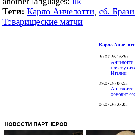
another languages:
uk
Теги:
Карло Анчелотти
,
сб. Браз
Товарищеские матчи
Карло Анчелот
30.07.26 16:30
Анчелотти 
почему отк
Италии
29.07.26 00:52
Анчелотти 
обновит сб
06.07.26 23:02
Кредит дов
года: Анче
пост в сбо
06.07.26 18:27
Роналдо во