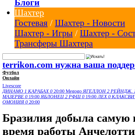
Блоги
Шахтер
Гостевая
/
Шахтер - Новости
Шахтер - Игры
/
Шахтер - Сос
Трансферы Шахтера
terrikon.com нужна ваша подде
Футбол
Онлайн
Livescore
ДИНАМО
1
КАРАБАХ
0
20:00
Megogo
ЯГЕЛЛОН
2
РЕЙНДЖ.
МАЗЕРВЕ
0
19:00
ЯБЛОНЕЦ
2
РФШ
0
19:00
ЛЕХ
0
КЛАКСВИ
ОМОНИЯ
0
20:00
Бразилия добыла самую 
время работы Анчелотти