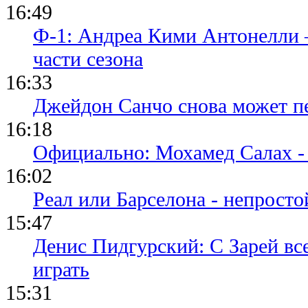
16:49
Ф-1: Андреа Кими Антонелли 
части сезона
16:33
Джейдон Санчо снова может п
16:18
Официально: Мохамед Салах -
16:02
Реал или Барселона - непросто
15:47
Денис Пидгурский: С Зарей вс
играть
15:31