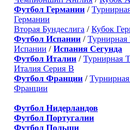
Футбол Германии
/
Турнирная
Германии
Вторая Бундеслига
/
Кубок Ге
Футбол Испании
/
Турнирная
Испании
/
Испания Сегунда
Футбол Италии
/
Турнирная 
Италия Серия B
Футбол Франции
/
Турнирная
Франции
Футбол Нидерландов
Футбол Португалии
Футбол Польши