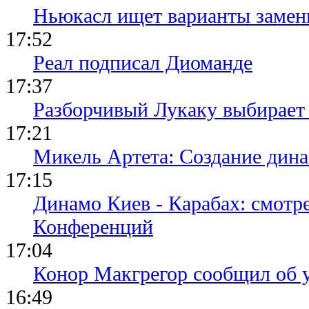
Ньюкасл ищет варианты замен
17:52
Реал подписал Диоманде
17:37
Разборчивый Лукаку выбирает
17:21
Микель Артета: Создание динас
17:15
Динамо Киев - Карабах: смотр
Конференций
17:04
Конор Макгрегор сообщил об 
16:49