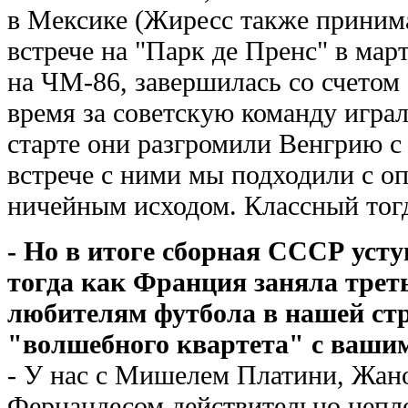
в Мексике (Жиресс также приним
встрече на "Парк де Пренс" в март
на ЧМ-86, завершилась со счетом 1
время за советскую команду игра
старте они разгромили Венгрию с р
встрече с ними мы подходили с о
ничейным исходом. Классный тог
- Но в итоге сборная СССР усту
тогда как Франция заняла трет
любителям футбола в нашей ст
"волшебного квартета" с вашим
- У нас с Мишелем Платини, Жан
Фернандесом действительно непл