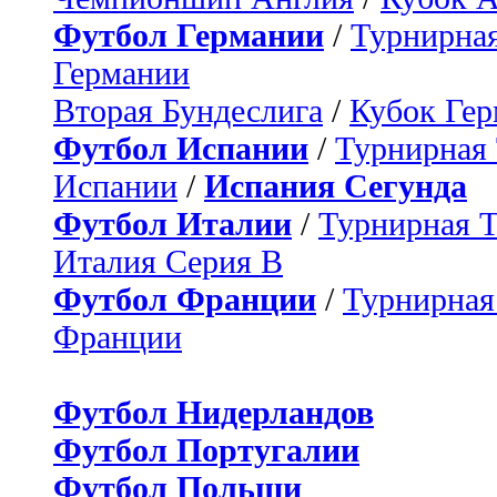
Футбол Германии
/
Турнирная
Германии
Вторая Бундеслига
/
Кубок Ге
Футбол Испании
/
Турнирная
Испании
/
Испания Сегунда
Футбол Италии
/
Турнирная 
Италия Серия B
Футбол Франции
/
Турнирная
Франции
Футбол Нидерландов
Футбол Португалии
Футбол Польши