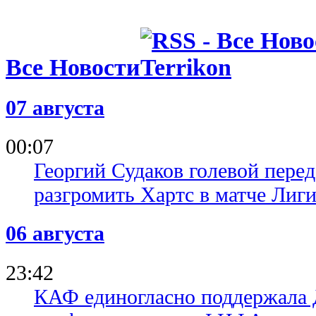
расследуют
полиции
06.08.26 09:39
Испания уж
Все Новости
проводить 
вместе с М
05.08.26 23:40
07 августа
ФИФА пошла
о финале Ч
Марокко о
00:07
Георгий Судаков голевой пере
разгромить Хартс в матче Лиг
06 августа
23:42
КАФ единогласно поддержала