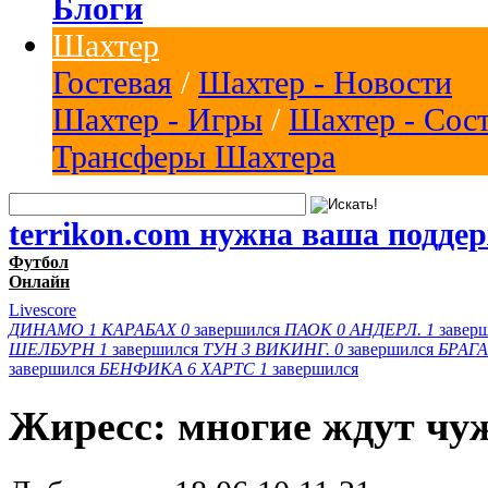
Блоги
Шахтер
Гостевая
/
Шахтер - Новости
Шахтер - Игры
/
Шахтер - Сос
Трансферы Шахтера
terrikon.com нужна ваша подде
Футбол
Онлайн
Livescore
ДИНАМО
1
КАРАБАХ
0
завершился
ПАОК
0
АНДЕРЛ.
1
завер
ШЕЛБУРН
1
завершился
ТУН
3
ВИКИНГ.
0
завершился
БРАГА
завершился
БЕНФИКА
6
ХАРТС
1
завершился
Жиресс: многие ждут чу