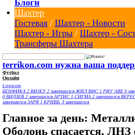
Блоги
Шахтер
Гостевая
/
Шахтер - Новости
Шахтер - Игры
/
Шахтер - Сос
Трансферы Шахтера
terrikon.com нужна ваша подде
Футбол
Онлайн
Livescore
БЕНФИКА
2
ВИЗЕУ
2
завершился
ЖИЛ ВИС
1
РИУ АВЕ
0
за
0
ВИДЗЕВ
2
завершился
АРТИС
1
СИГМА
2
завершился
ВЕРЕ
завершился
ЗАРЯ
1
КРИВБ.
3
завершился
Главное за день: Металл
Оболонь спасается, ЛНЗ 