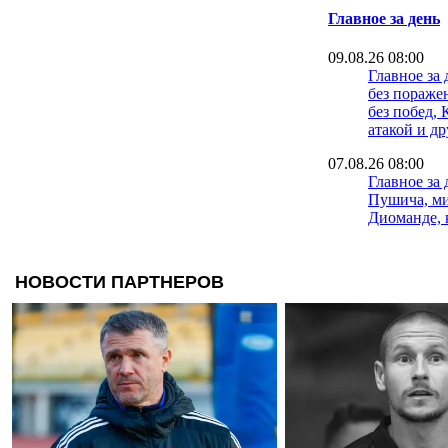
Главное за день
09.08.26 08:00
Главное за 
без пораже
без побед, 
атакой и д
07.08.26 08:00
Главное за 
Пушича, м
Диоманде, 
и другие н
06.08.26 08:00
Главное за
возвращает
просит, Са
другие нов
05.08.26 08:00
Главное за 
Лужного, В
Артеты, Са
Трабзонспо