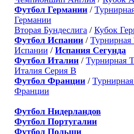
Футбол Германии
/
Турнирная
Германии
Вторая Бундеслига
/
Кубок Ге
Футбол Испании
/
Турнирная
Испании
/
Испания Сегунда
Футбол Италии
/
Турнирная 
Италия Серия B
Футбол Франции
/
Турнирная
Франции
Футбол Нидерландов
Футбол Португалии
Футбол Польши