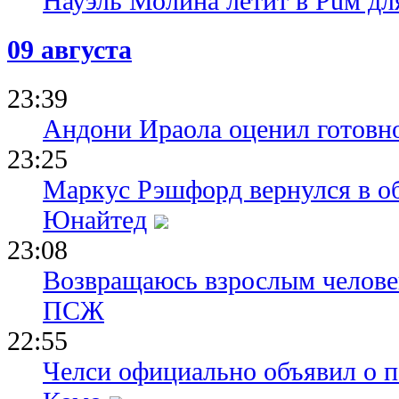
Науэль Молина летит в Puм дл
09 августа
23:39
Андони Ираола оценил готовно
23:25
Маркус Рэшфорд вернулся в о
Юнайтед
23:08
Возвращаюсь взрослым человек
ПСЖ
22:55
Челси официально объявил о п