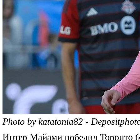
Photo by katatonia82 - Depositphot
Интер Майами победил Торонто (4