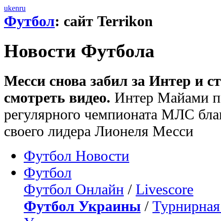
uk
en
ru
Футбол
: сайт Terrikon
Новости Футбола
Месси снова забил за Интер и 
смотреть видео.
Интер Майами по
регулярного чемпионата МЛС благ
своего лидера Лионеля Месси
Футбол Новости
Футбол
Футбол Онлайн
/
Livescore
Футбол Украины
/
Турнирная