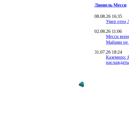
Лионель Месси
08.08.26 16:35
Умер отец 
02.08.26 11:06
Месси верн
Майами не
31.07.26 18:24
Каземиро: 
наслаждать
Месси
30.07.26 12:50
У Месси пр
отобрать п
Астурийск
29.07.26 23:17
Отпуск око
вернулся к
Интер Май