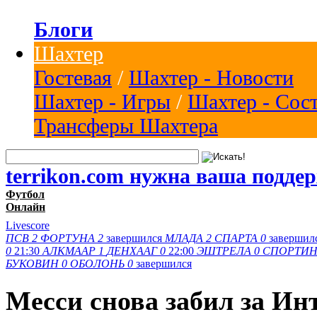
Блоги
Шахтер
Гостевая
/
Шахтер - Новости
Шахтер - Игры
/
Шахтер - Сос
Трансферы Шахтера
terrikon.com нужна ваша подде
Футбол
Онлайн
Livescore
ПСВ
2
ФОРТУНА
2
завершился
МЛАДА
2
СПАРТА
0
завершил
0
21:30
АЛКМААР
1
ДЕНХААГ
0
22:00
ЭШТРЕЛА
0
СПОРТИ
БУКОВИН
0
ОБОЛОНЬ
0
завершился
Месси снова забил за Ин