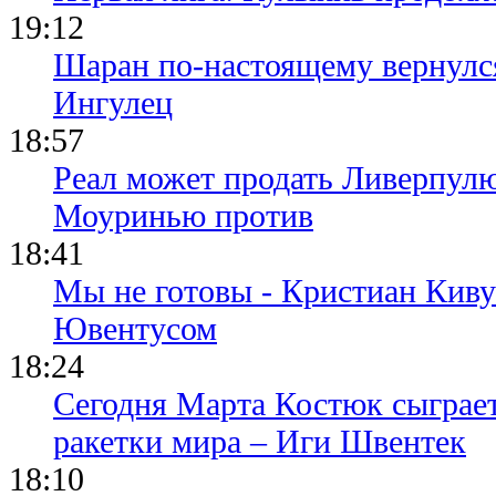
19:12
Шаран по-настоящему вернулс
Ингулец
18:57
Реал может продать Ливерпул
Моуринью против
18:41
Мы не готовы - Кристиан Киву
Ювентусом
18:24
Сегодня Марта Костюк сыграе
ракетки мира – Иги Швентек
18:10