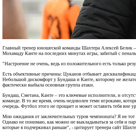
Главный тренер юношеской команды Шахтера Алексей Белик – о
Мохамаду Канте на последних минутах игры, забитый с пеналь
"Настроение не очень, ведь из положительного есть только рез
Есть объективные причины: Цуканов отбывает дисквалификаци
Небольшой дискомфорт у Бундаша и Канте, которому не желате
фактически выбыла основная группа атаки.
Бундаш, Сметана, Канте – это ключевые исполнители, и отсутств
команде. В то же время, очень недоволен теми игроками, кото
очередь. Футбол этого не прощает и может оставить тебя вне 
Мои ожидания от заключительных туров чемпионата? Я не тот т
Однако не понимаю, как можно не выкладываться за себя и парт
которые я подчеркивал раньше", - цитирует тренера сайт Шахте