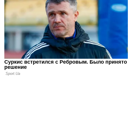
это именно 
нужно выхо
комфорта
23.05.26 09:49
Алексей Бе
футболисто
максимум и
в командны