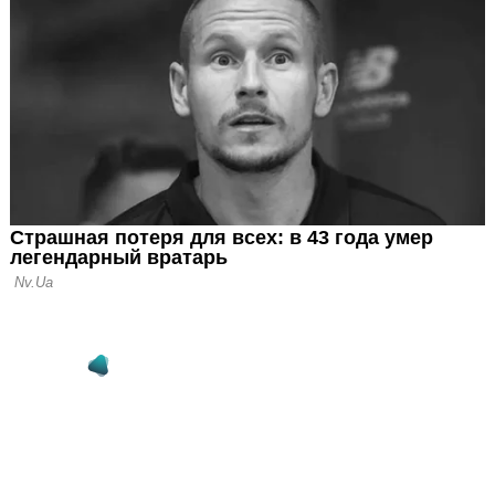
то место, где
дить из зоны
лик: Каждый из
в отдал себя на
 это воплотилось
й успех