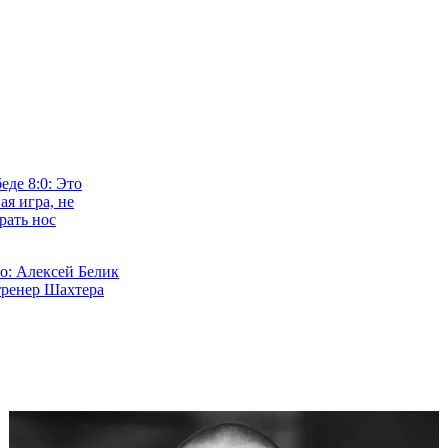
еде 8:0: Это
ая игра, не
рать нос
: Алексей Белик
тренер Шахтера
ексей Белик
нером новой
ахтера
лик: Шахтер –