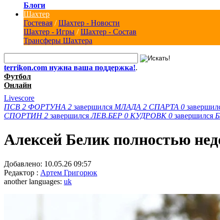
Блоги
Шахтер
Гостевая
/
Шахтер - Новости
Шахтер - Игры
/
Шахтер - Состав
Трансферы Шахтера
terrikon.com нужна ваша поддержка!
.
Футбол
Онлайн
Livescore
ПСВ
2
ФОРТУНА
2
завершился
МЛАДА
2
СПАРТА
0
завершил
СПОРТИН
2
завершился
ЛЕВ.БЕР
0
КУДРОВК
0
завершился
Алексей Белик полностью нед
Добавлено:
10.05.26 09:57
Редактор :
Артем Григорюк
another languages:
uk