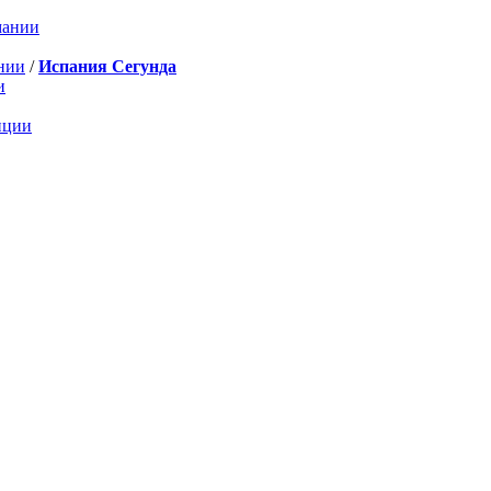
мании
нии
/
Испания Сегунда
и
нции