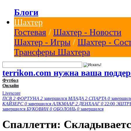
Блоги
Шахтер
Гостевая
/
Шахтер - Новости
Шахтер - Игры
/
Шахтер - Сос
Трансферы Шахтера
terrikon.com нужна ваша подде
Футбол
Онлайн
Livescore
ПСВ
2
ФОРТУНА
2
завершился
МЛАДА
2
СПАРТА
0
завершил
КАЙЗЕРС
0
завершился
АЛКМААР
2
ДЕНХААГ
0
22:00
ЭШТР
завершился
БУКОВИН
0
ОБОЛОНЬ
0
завершился
Спаллетти: Складываетс