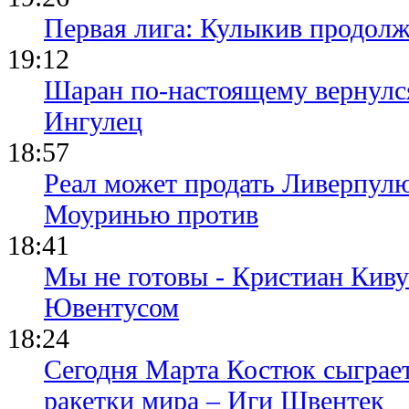
Первая лига: Кулыкив продолж
19:12
Шаран по-настоящему вернулс
Ингулец
18:57
Реал может продать Ливерпул
Моуринью против
18:41
Мы не готовы - Кристиан Киву
Ювентусом
18:24
Сегодня Марта Костюк сыграе
ракетки мира – Иги Швентек