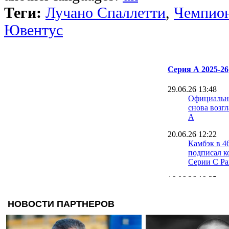
Теги:
Лучано Спаллетти
,
Чемпион
Ювентус
Серия А 2025-26
29.06.26 13:48
Официальн
снова возг
А
20.06.26 12:22
Камбэк в 4
подписал к
Серии C Ра
16.06.26 19:25
Официальн
- главный 
16.06.26 17:00
Капелло: Н
Аморима в