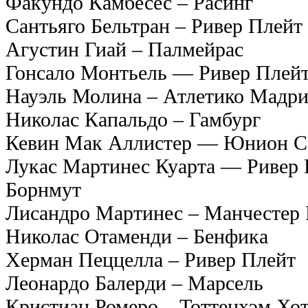
Факундо Камбесес – Расинг
Сантьяго Бельтран – Ривер Плейт
Агустин Гиай – Палмейрас
Гонсало Монтьель — Ривер Плей
Науэль Молина – Атлетико Мадр
Николас Капальдо – Гамбург
Кевин Мак Аллистер — Юнион С
Лукас Мартинес Куарта — Ривер 
Борнмут
Лисандро Мартинес – Манчестер
Николас Отаменди – Бенфика
Херман Пеццелла – Ривер Плейт
Леонардо Балерди – Марсель
Кристиан Ромеро – Тоттенхэм Хо