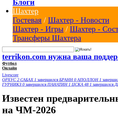
Блоги
Шахтер
Гостевая
/
Шахтер - Новости
Шахтер - Игры
/
Шахтер - Сос
Трансферы Шахтера
terrikon.com нужна ваша подде
Футбол
Онлайн
Livescore
ОРХУС
2
САБАХ
1
завершился
БРАНН
0
АПОЛЛОН
1
заверши
ГУРНИКЗ
0
завершился
ПАНАТИН
1
ЦСКА 48
1
завершился
Д
Известен предварительн
на ЧМ-2026