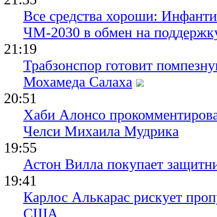
Все средства хороши: Инфант
ЧМ-2030 в обмен на поддержк
21:19
Трабзонспор готовит помпезн
Мохамеда Салаха
20:51
Хаби Алонсо прокомментирова
Челси Михаила Мудрика
19:55
Астон Вилла покупает защитн
19:41
Карлос Алькарас рискует про
США