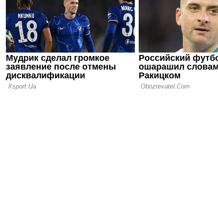
зарабатыва
миллионов 
03.08.26 12:30
УЕФА угр
судебным и
Инфантино