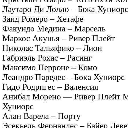
Лаутаро Ди Лолло – Бока Хуниор
Заид Ромеро – Хетафе
Факундо Медина – Марсель
Маркос Акунья – Ривер Плейт
Николас Тальяфико – Лион
Габриэль Рохас – Расинг
Максимо Перроне – Комо
Леандро Паредес – Бока Хуниорс
Гидо Родригес – Валенсия
Анибал Морено — Ривер Плейт М
Хуниорс
Алан Варела – Порту
Эсекьель Фернандес – Байер Леве