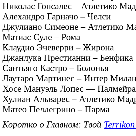
Николас Гонсалес – Атлетико Ма
Алехандро Гарначо – Челси
Джулиано Симеоне – Атлетико М
Матиас Суле – Рома
Клаудио Эчеверри – Жирона
Джанлука Престианни – Бенфика
Сантьяго Кастро – Болонья
Лаутаро Мартинес – Интер Мила
Хосе Мануэль Лопес — Палмейра
Хулиан Альварес – Атлетико Мад
Матео Пеллегрино – Парма
Коротко о Главном: Твой
Terrikon