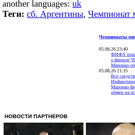
another languages:
uk
Теги:
сб. Аргентины
,
Чемпионат 
Чемпионаты мир
05.08.26 23:40
ФИФА пошла
о финале Ч
Марокко о
05.08.26 21:35
Все средст
Инфантино
Марокко фи
обмен на п
03.08.26 16:57
Официальн
продлил ко
хозяевами 
03.08.26 14:00
Инфантино