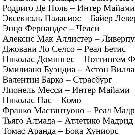
Родриго Де Поль – Интер Майами
Эксекиэль Паласиос – Байер Леве
Энцо Фернандес – Челси
Алексис Мак Аллистер – Ливерпу
Джовани Ло Селсо – Реал Бетис
Николас Домингес – Ноттингем Ф
Эмилиано Буэндиа – Астон Вилла
Валентин Барко – Страсбург
Лионель Месси – Интер Майами
Николас Пас – Комо
Франко Мастантуоно – Реал Мад
Тьяго Алмада – Атлетико Мадрид
Томас Аранда – Бока Хуниорс