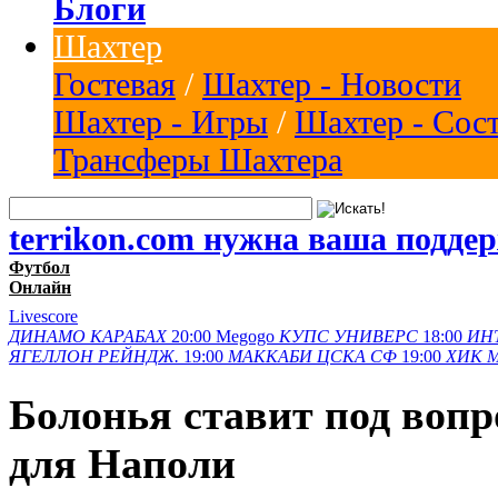
Блоги
Шахтер
Гостевая
/
Шахтер - Новости
Шахтер - Игры
/
Шахтер - Сос
Трансферы Шахтера
terrikon.com нужна ваша подде
Футбол
Онлайн
Livescore
ДИНАМО
КАРАБАХ
20:00
Megogo
КУПС
УНИВЕРС
18:00
ИН
ЯГЕЛЛОН
РЕЙНДЖ.
19:00
МАККАБИ
ЦСКА СФ
19:00
ХИК
Болонья ставит под воп
для Наполи