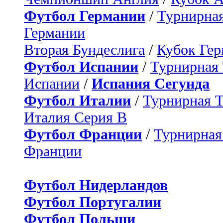
Футбол Германии
/
Турнирная
Германии
Вторая Бундеслига
/
Кубок Ге
Футбол Испании
/
Турнирная
Испании
/
Испания Сегунда
Футбол Италии
/
Турнирная 
Италия Серия B
Футбол Франции
/
Турнирная
Франции
Футбол Нидерландов
Футбол Португалии
Футбол Польши