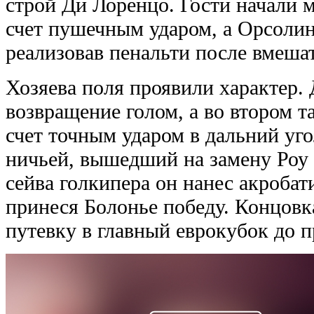
строй Ди Лоренцо. Гости начали 
счет пушечным ударом, а Орсоли
реализовав пенальти после вмеша
Хозяева поля проявили характер.
возвращение голом, а во втором 
счет точным ударом в дальний уго
ничьей, вышедший на замену Роу 
сейва голкипера он нанес акроба
принеся Болонье победу. Концовк
путевку в главный еврокубок до п