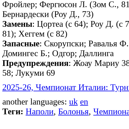
Фройлер; Фергюсон Л. (Зом С., 81
Бернардески (Роу Д., 73)
Замены
: Цортеа (с 64); Роу Д. (с 
81); Хеггем (с 82)
Запасные
: Скорупски; Равалья Ф.
Домингес Б.; Одгор; Даллинга
Предупреждения
: Жоау Мариу 38
58; Лукуми 69
2025-26, Чемпионат Италии: Турн
another languages:
uk
en
Теги:
Наполи
,
Болонья
,
Чемпиона