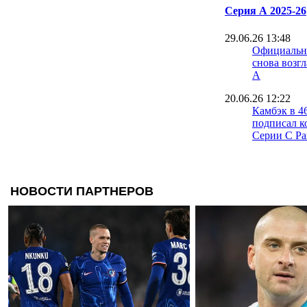
Серия А 2025-26
29.06.26 13:48
Официальн
снова возг
А
20.06.26 12:22
Камбэк в 4
подписал к
Серии C Ра
16.06.26 19:25
Официальн
- главный 
16.06.26 17:00
Капелло: Н
Аморима в
в неизвест
15.06.26 13:22
Милан опре
тренером