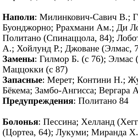
Наполи
: Милинкович-Савич В.; Г
Буонджорно; Ррахмани Ам.; Ди Л
Политано (Спинаццола, 84); Лобот
А.; Хойлунд Р.; Джоване (Элмас, 
Замены
: Гилмор Б. (с 76); Элмас 
Маццокки (с 87)
Запасные
: Мерет; Контини Н.; Ж
Бёкема; Замбо-Ангисса; Вергара А
Предупреждения
: Политано 84
Болонья
: Пессина; Хелланд (Хег
(Цортеа, 64); Лукуми; Миранда Х.