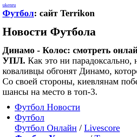
uk
en
ru
Футбол
: сайт Terrikon
Новости Футбола
Динамо - Колос: смотреть онла
УПЛ.
Как это ни парадоксально, 
коваливцы обгонят Динамо, которо
Со своей стороны, киевлянам поб
шансы на место в топ-3.
Футбол Новости
Футбол
Футбол Онлайн
/
Livescore