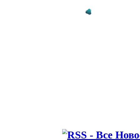
шести зале
16.07.26 18:11
Сергей Пал
нас в Сове
12.07.26 12:31
Ротань: Ту
слабое мес
последних 