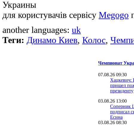
Украины
для користувачів сервісу
Megogo
п
another languages:
uk
Теги:
Динамо Киев
,
Колос
,
Чемпи
Чемпионат Укра
07.08.26 09:30
Хацкевич: 
пришел пож
президенту
03.08.26 13:00
Соперник 
подписал с
Есина
03.08.26 08:30
Велетень о 
На трениро