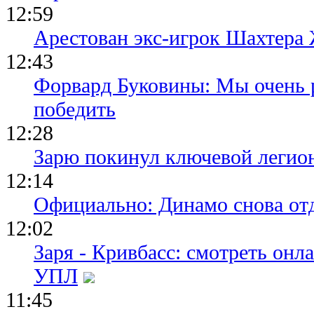
12:59
Арестован экс-игрок Шахтера
12:43
Форвард Буковины: Мы очень р
победить
12:28
Зарю покинул ключевой легио
12:14
Официально: Динамо снова отд
12:02
Заря - Кривбасс: смотреть он
УПЛ
11:45