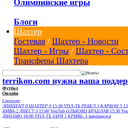
Олимпийские игры
Блоги
Шахтер
Гостевая
/
Шахтер - Новости
Шахтер - Игры
/
Шахтер - Сос
Трансферы Шахтера
terrikon.com нужна ваша подде
Футбол
Онлайн
Livescore
ЭПИЦЕНТ
0
ШАХТЕР
0
15:30
УПЛ-ТБ
РЕБЕЛ
3
КАРБОН
5
13
НИВА-2
ДНЕСТ З
15:00
YouTub
ОЛЬХОВЦ
БРАЦЛАВ
15:30
Yo
ДИНАМО
18:00
УПЛ-ТБ
ЗАРЯ
1
КРИВБ.
3
завершился