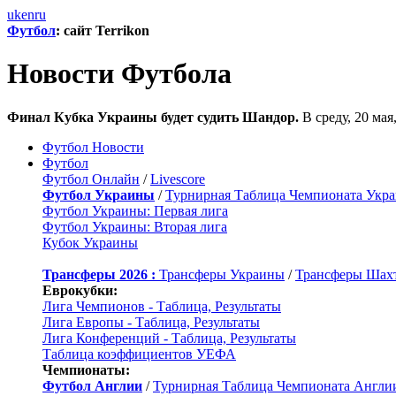
uk
en
ru
Футбол
: сайт Terrikon
Новости Футбола
Финал Кубка Украины будет судить Шандор.
В среду, 20 ма
Футбол Новости
Футбол
Футбол Онлайн
/
Livescore
Футбол Украины
/
Турнирная Таблица Чемпионата Укр
Футбол Украины: Первая лига
Футбол Украины: Вторая лига
Кубок Украины
Трансферы 2026 :
Трансферы Украины
/
Трансферы Шах
Еврокубки:
Лига Чемпионов - Таблица, Результаты
Лига Европы - Таблица, Результаты
Лига Конференций - Таблица, Результаты
Таблица коэффициентов УЕФА
Чемпионаты:
Футбол Англии
/
Турнирная Таблица Чемпионата Англи