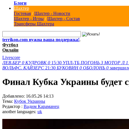
Блоги
Шахтер
Гостевая
/
Шахтер - Новости
Шахтер - Игры
/
Шахтер - Состав
Трансферы Шахтера
terrikon.com нужна ваша поддержка!
.
Футбол
Онлайн
Livescore
ЛЕВ.БЕР
0
КУДРОВК
0
15:30
УПЛ-ТБ
ПОГОНЬ
3
МОТОР Л
1
ВОЛЬФС.
КАЙЗЕРС
21:30
БУКОВИН
0
ОБОЛОНЬ
0
завершил
Финал Кубка Украины будет 
Добавлено:
16.05.26 14:13
Тема:
Кубок Украины
Редактор :
Вадим Караманец
another languages:
uk