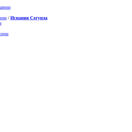
мании
нии
/
Испания Сегунда
и
нции