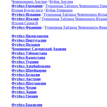
Чемпионшип Англия
/
Кубок Англии
Футбол Германии
/
Турнирная Таблица Чемпионата Гер
Вторая Бундеслига
/
Кубок Германии
Футбол Испании
/
Турнирная Таблица Чемпионата Испа
Футбол Италии
/
Турнирная Таблица Чемпионата Итали
Италия Серия B
Футбол Франции
/
Турнирная Таблица Чемпионата Фра
Футбол Нидерландов
Футбол Португалии
Футбол Польши
Чемпионат Саудовской Аравии
Футбол Узбекистана
Футбол Казахстана
Футбол Турции
Футбол Азербайджана
Футбол Швейцарии
Футбол Бельгии
Футбол Австрии
Футбол Шотландии
Футбол Чехии
Футбол Дании
Футбол Греции
Футбол Бразилии