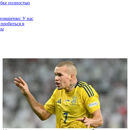
убке полностью
омаренко: У нас
 пробиться в
пы
атарь-волшебник
творил чудеса, но
а закономерна
моленко: Мы
о победили в
грыше
ис: Кубок у нас,
ющем сезоне
ть лучше