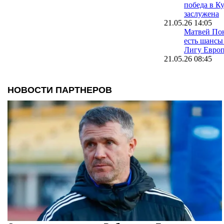
победа в К
заслужена
21.05.26 14:05
Матвей Пон
есть шансы
Лигу Евро
21.05.26 08:45
Костюк: Вр
соперника 
наша побед
20.05.26 23:17
Андрей Яр
закономерн
этом розы
20.05.26 23:09
Игорь Сурк
но в следу
нужно игра