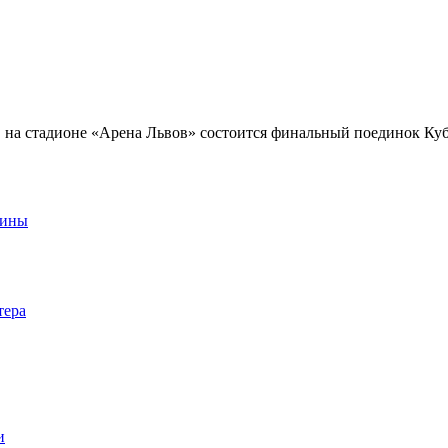
я, на стадионе «Арена Львов» состоится финальный поединок 
аины
тера
и