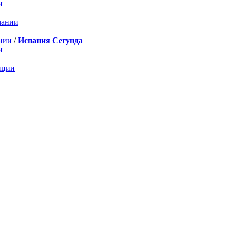
и
мании
нии
/
Испания Сегунда
и
нции