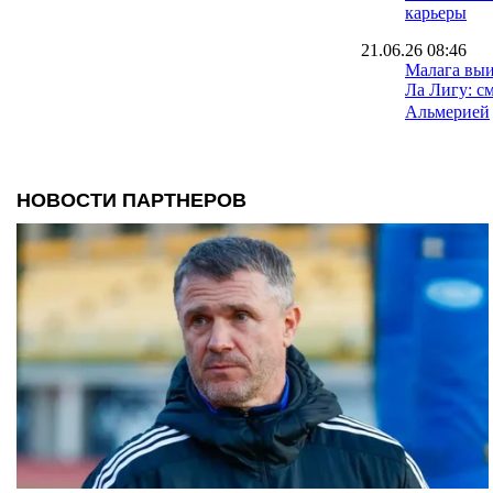
карьеры
21.06.26 08:46
Малага выи
Ла Лигу: с
Альмерией
15.06.26 18:30
Игрок Севи
лет тюрьмы
изнасилова
08.06.26 09:40
Малага сде
к возвраще
07.06.26 16:16
Выборы пре
сенсация в