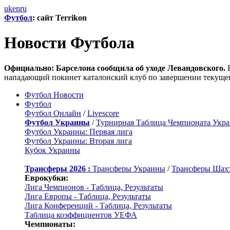
uk
en
ru
Футбол
: сайт Terrikon
Новости Футбола
Официально: Барселона сообщила об уходе Левандовского.
Б
нападающий покинет каталонский клуб по завершении текущег
Футбол Новости
Футбол
Футбол Онлайн
/
Livescore
Футбол Украины
/
Турнирная Таблица Чемпионата Укр
Футбол Украины: Первая лига
Футбол Украины: Вторая лига
Кубок Украины
Трансферы 2026 :
Трансферы Украины
/
Трансферы Шах
Еврокубки:
Лига Чемпионов - Таблица, Результаты
Лига Европы - Таблица, Результаты
Лига Конференций - Таблица, Результаты
Таблица коэффициентов УЕФА
Чемпионаты: