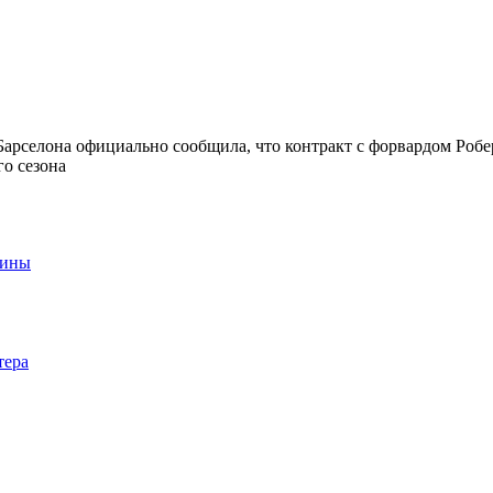
арселона официально сообщила, что контракт с форвардом Робе
о сезона
аины
тера