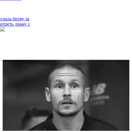
грала битву за
мотреть драму с
льи получил 8
 за
ние
лала большой шаг
нию в Ла Лигу
зидента Реала:
озможна