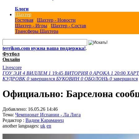
Блоги
Шахтер
Гостевая
/
Шахтер - Новости
Шахтер - Игры
/
Шахтер - Состав
Трансферы Шахтера
terrikon.com нужна ваша поддержка!
.
Футбол
Онлайн
Livescore
ГОУ Э.И
4
ВИЛЛЕМ
1
19:45
ВИТОРИЯ
0
АРОКА
1
20:00
ХАРТ
КУДРОВК
0
завершился
БУКОВИН
0
ОБОЛОНЬ
0
завершился
Официально: Барселона сообщ
Добавлено:
16.05.26 14:46
Тема:
Чемпионат Испании - Ла Лига
Редактор :
Вадим Караманец
another languages:
uk
en