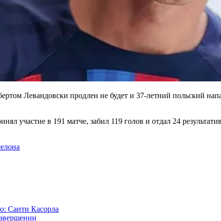
бертом Левандовски продлен не будет и 37-летний польский на
инял участие в 191 матче, забил 119 голов и отдал 24 результати
селона
: Санти Касорла
завершении