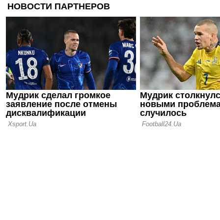
шести зале
16.07.26 18:11
Сергей Пал
нас в Сове
12.07.26 12:31
Ротань: Ту
слабое мес
последних 