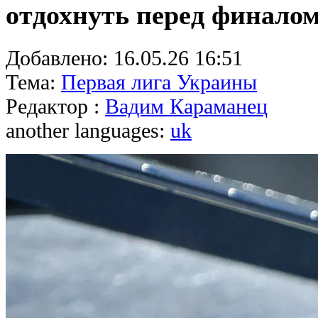
отдохнуть перед финало
Добавлено:
16.05.26 16:51
Тема:
Первая лига Украины
Редактор :
Вадим Караманец
another languages:
uk