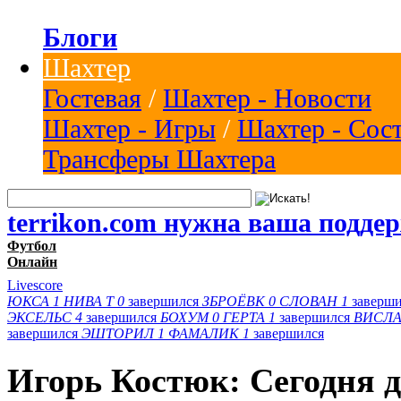
Блоги
Шахтер
Гостевая
/
Шахтер - Новости
Шахтер - Игры
/
Шахтер - Сос
Трансферы Шахтера
terrikon.com нужна ваша подде
Футбол
Онлайн
Livescore
ЮКСА
1
НИВА Т
0
завершился
ЗБРОЁВК
0
СЛОВАН
1
заверш
ЭКСЕЛЬС
4
завершился
БОХУМ
0
ГЕРТА
1
завершился
ВИСЛА
завершился
ЭШТОРИЛ
1
ФАМАЛИК
1
завершился
Игорь Костюк: Сегодня 