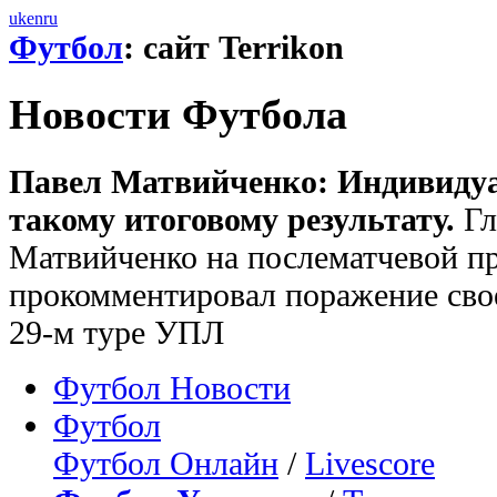
uk
en
ru
Футбол
: сайт Terrikon
Новости Футбола
Павел Матвийченко: Индивиду
такому итоговому результату.
Гл
Матвийченко на послематчевой п
прокомментировал поражение свое
29-м туре УПЛ
Футбол Новости
Футбол
Футбол Онлайн
/
Livescore