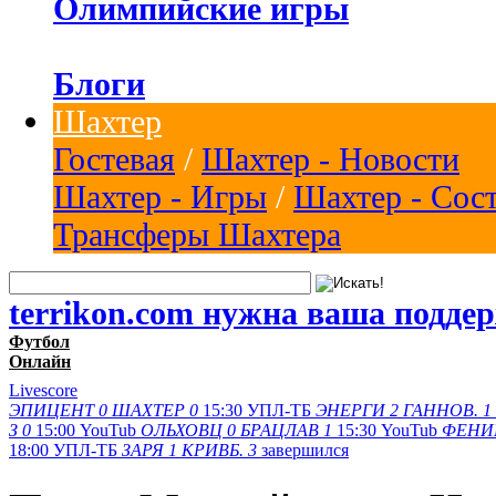
Олимпийские игры
Блоги
Шахтер
Гостевая
/
Шахтер - Новости
Шахтер - Игры
/
Шахтер - Сос
Трансферы Шахтера
terrikon.com нужна ваша подде
Футбол
Онлайн
Livescore
ЭПИЦЕНТ
0
ШАХТЕР
0
15:30
УПЛ-ТБ
ЭНЕРГИ
2
ГАННОВ.
1
З
0
15:00
YouTub
ОЛЬХОВЦ
0
БРАЦЛАВ
1
15:30
YouTub
ФЕНИ
18:00
УПЛ-ТБ
ЗАРЯ
1
КРИВБ.
3
завершился