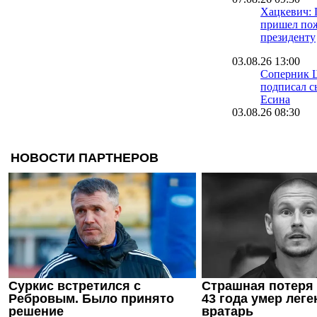
Хацкевич: 
пришел пож
президенту
03.08.26 13:00
Соперник 
подписал с
Есина
03.08.26 08:30
Велетень о 
На трениро
шести зале
16.07.26 18:11
Сергей Пал
нас в Сове
12.07.26 12:31
Ротань: Ту
слабое мес
последних 