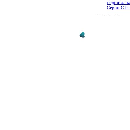
подписал к
Серии C Ра
16.06.26 19:25
Официальн
- главный 
16.06.26 17:00
Капелло: Н
Аморима в
в неизвест
15.06.26 13:22
Милан опре
тренером