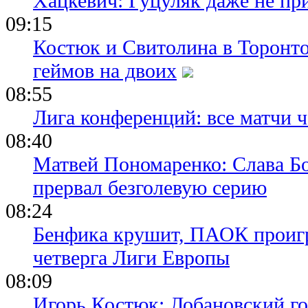
Хацкевич: Гуцуляк даже не пр
09:15
Костюк и Свитолина в Торонто
геймов на двоих
08:55
Лига конференций: все матчи ч
08:40
Матвей Пономаренко: Слава Бог
прервал безголевую серию
08:24
Бенфика крушит, ПАОК проигр
четверга Лиги Европы
08:09
Игорь Костюк: Лобановский го