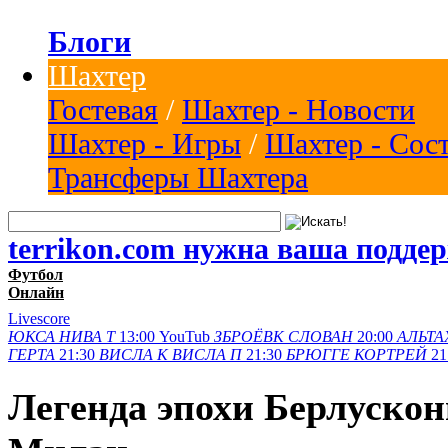
Блоги
Шахтер
Гостевая
/
Шахтер - Новости
Шахтер - Игры
/
Шахтер - Сос
Трансферы Шахтера
terrikon.com нужна ваша подде
Футбол
Онлайн
Livescore
ЮКСА
НИВА Т
13:00
YouTub
ЗБРОЁВК
СЛОВАН
20:00
АЛЬТА
ГЕРТА
21:30
ВИСЛА K
ВИСЛА П
21:30
БРЮГГЕ
КОРТРЕЙ
21
Легенда эпохи Берлускон