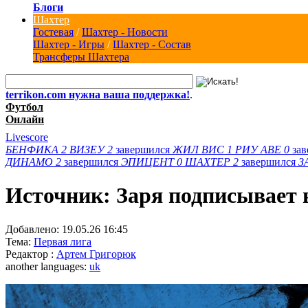
Блоги
Шахтер
Гостевая
/
Шахтер - Новости
Шахтер - Игры
/
Шахтер - Состав
Трансферы Шахтера
terrikon.com нужна ваша поддержка!
.
Футбол
Онлайн
Livescore
БЕНФИКА
2
ВИЗЕУ
2
завершился
ЖИЛ ВИС
1
РИУ АВЕ
0
за
ДИНАМО
2
завершился
ЭПИЦЕНТ
0
ШАХТЕР
2
завершился
З
Источник: Заря подписывает 
Добавлено:
19.05.26 16:45
Тема:
Первая лига
Редактор :
Артем Григорюк
another languages:
uk