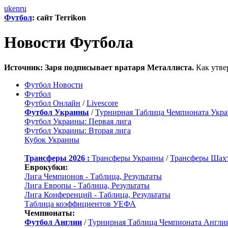
uk
en
ru
Футбол
: сайт Terrikon
Новости Футбола
Источник: Заря подписывает вратаря Металлиста.
Как утве
Футбол Новости
Футбол
Футбол Онлайн
/
Livescore
Футбол Украины
/
Турнирная Таблица Чемпионата Укр
Футбол Украины: Первая лига
Футбол Украины: Вторая лига
Кубок Украины
Трансферы 2026 :
Трансферы Украины
/
Трансферы Шах
Еврокубки:
Лига Чемпионов - Таблица, Результаты
Лига Европы - Таблица, Результаты
Лига Конференций - Таблица, Результаты
Таблица коэффициентов УЕФА
Чемпионаты:
Футбол Англии
/
Турнирная Таблица Чемпионата Англи