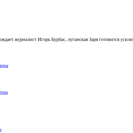
рждает журналист Игорь Бурбас, луганская Заря готовится усил
аины
тера
и