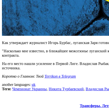
Как утверждает журналист Игорь Бурбас, луганская Заря готов
"Насколько мне известно, в ближайшее межсезонье луганский 
контракта.
На его место нашли усиление в Первой Лиге. Владислав Рыбак,
источника.
Коротко о Главном: Твой
Terrikon в Telegram
another languages:
uk
Теги:
Чемпионат Украины
,
Никита Турбаевский
,
Владислав Ры
Трансферы. Лет