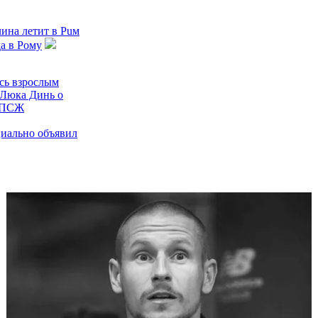
ина летит в Puм
да в Рому
сь взрослым
 Люка Динь о
в ПСЖ
иально объявил
 Трево Чалобы в
тказалась от
ттенхэма
ять лет: Люка
а в ПСЖ