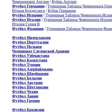
Чемпионшип Англия
/
Кубок Англии
Футбол Германии
/
Турнирная Таблица Чемпионата Гер
Вторая Бундеслига
/
Кубок Германии
Футбол Испании
/
Турнирная Таблица Чемпионата Испа
Футбол Италии
/
Турнирная Таблица Чемпионата Итали
Италия Серия B
Футбол Франции
/
Турнирная Таблица Чемпионата Фра
Футбол Нидерландов
Футбол Португалии
Футбол Польши
Чемпионат Саудовской Аравии
Футбол Узбекистана
Футбол Казахстана
Футбол Турции
Футбол Азербайджана
Футбол Швейцарии
Футбол Бельгии
Футбол Австрии
Футбол Шотландии
Футбол Чехии
Футбол Дании
Футбол Греции
Футбол Бразилии