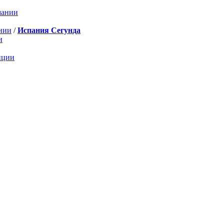
мании
нии
/
Испания Сегунда
и
нции