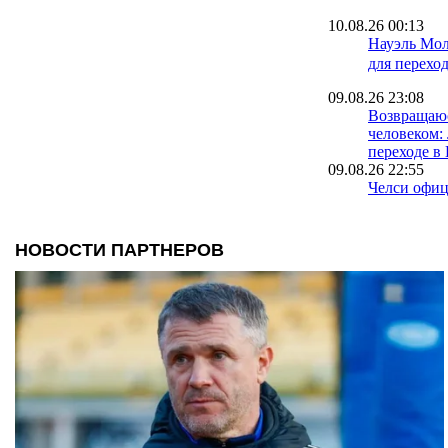
10.08.26 00:13
Науэль Мол
для перехо
09.08.26 23:08
Возвращаю
человеком:
переходе 
09.08.26 22:55
Челси офиц
о переходе
Комо
09.08.26 22:24
Барселона о
хавбека То
09.08.26 21:47
Спустя дес
Динь снов