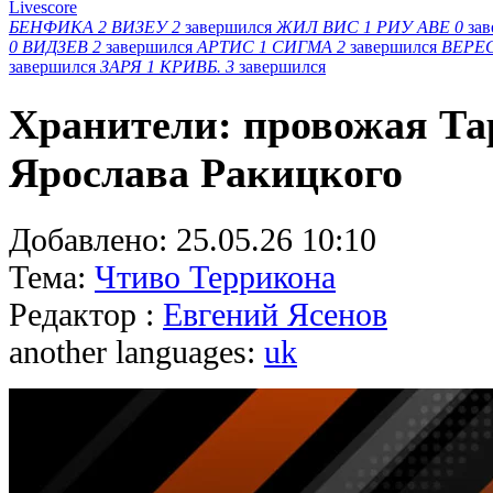
Livescore
БЕНФИКА
2
ВИЗЕУ
2
завершился
ЖИЛ ВИС
1
РИУ АВЕ
0
за
0
ВИДЗЕВ
2
завершился
АРТИС
1
СИГМА
2
завершился
ВЕРЕ
завершился
ЗАРЯ
1
КРИВБ.
3
завершился
Хранители: провожая Та
Ярослава Ракицкого
Добавлено:
25.05.26 10:10
Тема:
Чтиво Террикона
Редактор :
Евгений Ясенов
another languages:
uk