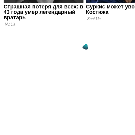
трансферны
старта сез