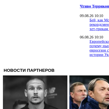
Чтиво Террикон
09.08.26 10:10
Бей, как Мо
рекордсмен
хет-трикам
06.08.26 10:10
Европейски
почему ны
евросезон 
истории У
04.08.26 10:10
10 дебютов 
новые ста
2016 года
31.07.26 10:10
36-й пошел:
сезона УП
30.07.26 10:10
Полузакрыт