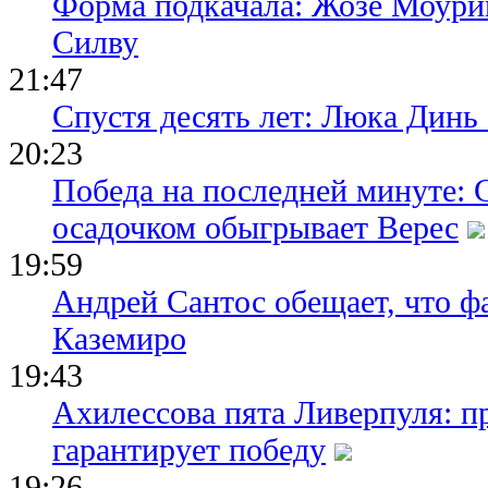
Форма подкачала: Жозе Моури
Силву
21:47
Спустя десять лет: Люка Динь
20:23
Победа на последней минуте: 
осадочком обыгрывает Верес
19:59
Андрей Сантос обещает, что ф
Каземиро
19:43
Ахилессова пята Ливерпуля: п
гарантирует победу
19:26