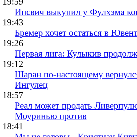
19:59
Ипсвич выкупил у Фулхэма ко
19:43
Бремер хочет остаться в Ювент
19:26
Первая лига: Кулыкив продолж
19:12
Шаран по-настоящему вернулс
Ингулец
18:57
Реал может продать Ливерпул
Моуринью против
18:41
Мы не готовы - Кристиан Киву