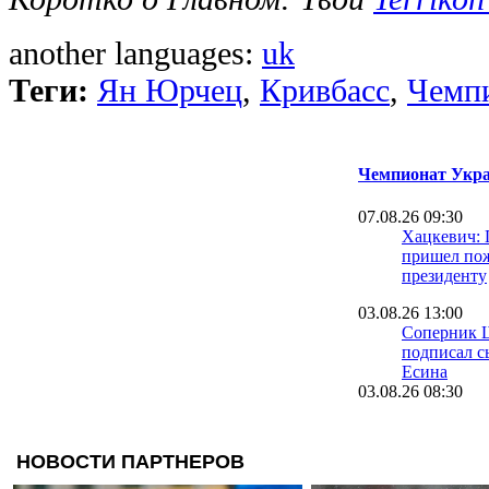
another languages:
uk
Теги:
Ян Юрчец
,
Кривбасс
,
Чемп
Чемпионат Укра
07.08.26 09:30
Хацкевич: 
пришел пож
президенту
03.08.26 13:00
Соперник 
подписал с
Есина
03.08.26 08:30
Велетень о 
На трениро
шести зале