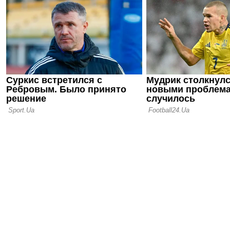
16.07.26 18:11
Сергей Пал
нас в Сове
12.07.26 12:31
Ротань: Ту
слабое мес
последних 