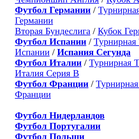
Футбол Германии
/
Турнирная
Германии
Вторая Бундеслига
/
Кубок Ге
Футбол Испании
/
Турнирная
Испании
/
Испания Сегунда
Футбол Италии
/
Турнирная 
Италия Серия B
Футбол Франции
/
Турнирная
Франции
Футбол Нидерландов
Футбол Португалии
Футбол Польши