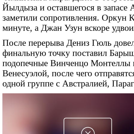
Йылдыза и оставшегося в запасе 
заметили сопротивления. Оркун К
минуте, а Джан Узун вскоре удво
После перерыва Дениз Гюль довел 
финальную точку поставил Барыш
подопечные Винченцо Монтеллы п
Венесуэлой, после чего отправятс
одной группе с Австралией, Пар