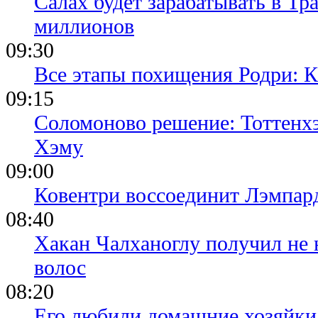
Салах будет зарабатывать в Тр
миллионов
09:30
Все этапы похищения Родри: К
09:15
Соломоново решение: Тоттенх
Хэму
09:00
Ковентри воссоединит Лэмпар
08:40
Хакан Чалханоглу получил не 
волос
08:20
Его любили домашние хозяйки 