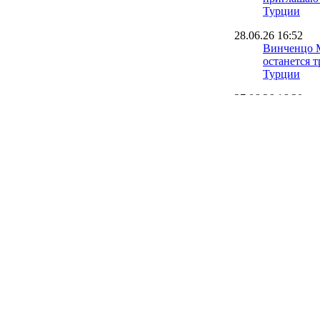
Турции
28.06.26 16:52
Винченцо 
останется 
Турции
27.06.26 16:20
Арду Туран
сборную Т
26.06.26 12:06
Звезды шоу
начинают п
чемпионат 
26.06.26 08:38
Турция хло
исходе мат
смотреть в