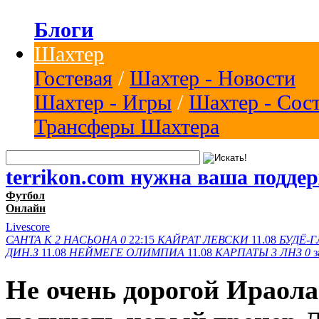
Блоги
Шахтер
Гостевая
/
Шахтер - Новости
Шахтер - Игры
/
Шахтер - Сос
Трансферы Шахтера
terrikon.com нужна ваша подде
Футбол
Онлайн
Livescore
САНТА К
2
НАСЬОНА
0
22:15
КАЙРАТ
ЛЕВСКИ
11.08
БУДЁ-Г
ДИН.З
11.08
НЕЙМЕГЕ
ОЛИМПИА
11.08
КАРПАТЫ
3
ЛНЗ
0
Не очень дорогой Ираола