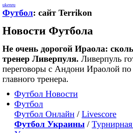
uk
en
ru
Футбол
: сайт Terrikon
Новости Футбола
Не очень дорогой Ираола: скол
тренер Ливерпуля.
Ливерпуль го
переговоры с Андони Ираолой по 
главного тренера.
Футбол Новости
Футбол
Футбол Онлайн
/
Livescore
Футбол Украины
/
Турнирная