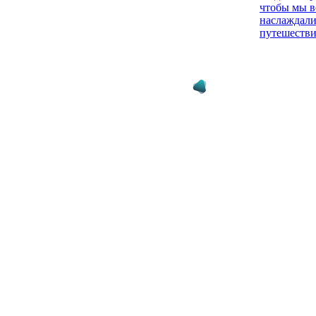
чтобы мы в
наслаждали
путешеств
03.08.26 11:45
Ливерпуль 
Лидса: Пос
сказал Ира
01.08.26 12:47
Андони Ира
почему исп
27.07.26 17:06
Милош Кер
нравится с
Ираолы